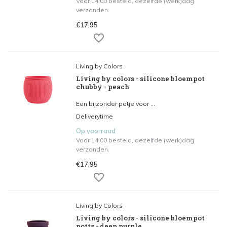
Voor 14.00 besteld, dezelfde (werk)dag
verzonden.
€17,95
Living by Colors
Living by colors - silicone bloempot
chubby - peach
Een bijzonder potje voor ...
Deliverytime
Op voorraad
Voor 14.00 besteld, dezelfde (werk)dag
verzonden.
€17,95
Living by Colors
Living by colors - silicone bloempot
potts - deep purple