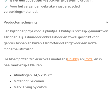
Is het een cadeautje? Wij pakken je bestelling gratis in.
Voor het verzenden gebruiken wij gerecycled
verpakkingsmateriaal.
Productomschrijving
Een bijzonder potje voor je plantjes, Chubby is namelijk gemaakt van
siliconen. Hij is daardoor onbreekbaar en zowel geschikt voor
gebruik binnen en buiten. Het materiaal zorgt voor een matte,
moderne uitstraling.
De bloempotten zijn er in twee modellen (
Chubby
en
Potts
) en in
heel veel vrolijke kleuren.
Afmetingen: 14,5 x 15 cm.
Materiaal: Siliconen
Merk: Living by colors