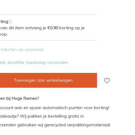
ting
i
van dit item ontvang je
€0,90
korting op je
oop.
roducten op voorraad
eld, dezelfde (werk)dag verzonden.
Toevoegen aan winkelwagen
en bij Hoge Ramen?
ccount aan en spaar automatisch punten voor korting!
adeautje? Wij pakken je bestelling gratis in.
rzenden gebruiken wij gerecycled verpakkingsmateriaal.