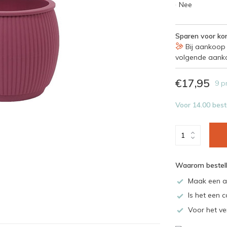
Nee
Sparen voor kor
Bij aankoop 
volgende aank
€17,95
9 p
Voor 14.00 best
Waarom bestell
Maak een a
Is het een c
Voor het ve