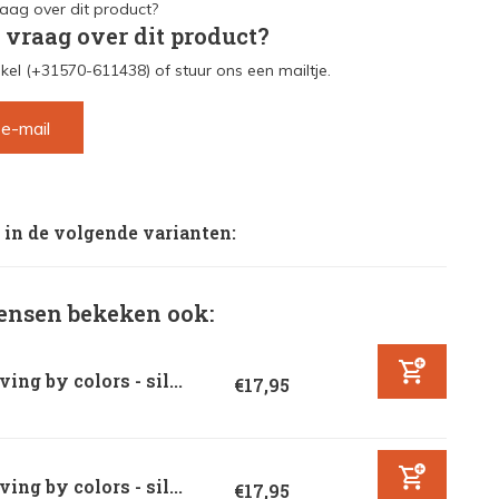
 vraag over dit product?
kel (+31570-611438) of stuur ons een mailtje.
 e-mail
 in de volgende varianten:
nsen bekeken ook:
ving by colors - sil...
€17,95
ving by colors - sil...
€17,95