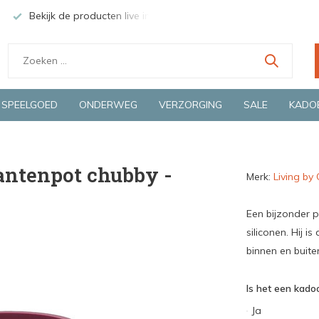
Bekijk de producten live in onze winkel in Deventer
Groen
SPEELGOED
ONDERWEG
VERZORGING
SALE
KADO
lantenpot chubby -
Merk:
Living by
Een bijzonder p
siliconen. Hij 
binnen en buite
Is het een kadoo
Ja