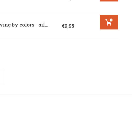
ving by colors - sil...
€9,95