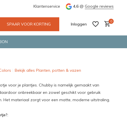
e en snelle bezorging door o.a. Fietskoerier en GLS.
Klantenservice
4,6
@
Google reviews
Wij maken
0
SPAAR VOOR KORTING
Inloggen
BON
 Colors
Bekijk alles Planten, potten & vazen
Account aanmaken
Account aanmaken
otje voor je plantjes. Chubby is namelijk gemaakt van
is daardoor onbreekbaar en zowel geschikt voor gebruik
n. Het materiaal zorgt voor een matte, moderne uitstraling.
tje?: