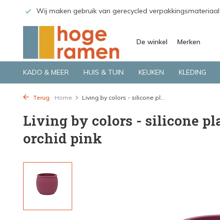
 GLS.
Wij maken gebruik van gerecycled verpakkingsmateriaal
De winkel
Merken
KADO & MEER
HUIS & TUIN
KEUKEN
KLEDING
Terug
Home
Living by colors - silicone pl...
Living by colors - silicone p
orchid pink