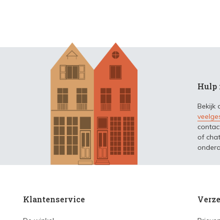
Hulp 
Bekijk
veelge
contac
of chat
ondera
Klantenservice
Verze