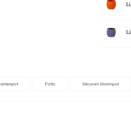
Li
Li
lantenpot
Potts
Siliconen bloempot