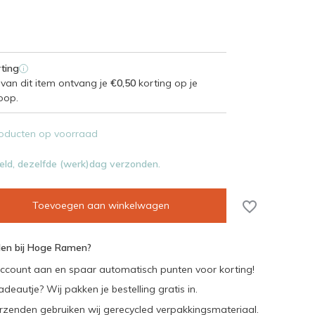
ting
i
van dit item ontvang je
€0,50
korting op je
oop.
oducten op voorraad
eld, dezelfde (werk)dag verzonden.
Toevoegen aan winkelwagen
en bij Hoge Ramen?
ccount aan en spaar automatisch punten voor korting!
adeautje? Wij pakken je bestelling gratis in.
rzenden gebruiken wij gerecycled verpakkingsmateriaal.