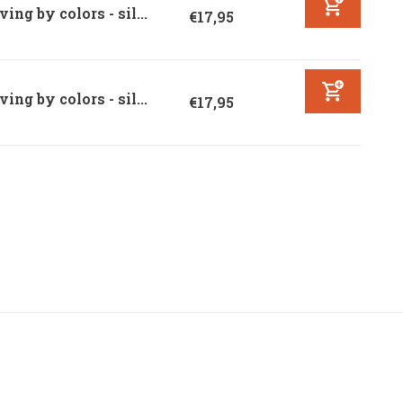
ving by colors - sil...
€17,95
ving by colors - sil...
€17,95