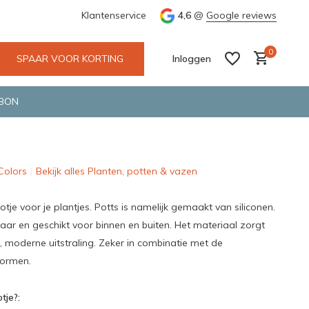
e en snelle bezorging door o.a. Fietskoerier en GLS.
Klantenservice
4,6
@
Google reviews
Wij maken
0
SPAAR VOOR KORTING
Inloggen
BON
 Colors
Bekijk alles Planten, potten & vazen
Account aanmaken
Account aanmaken
otje voor je plantjes. Potts is namelijk gemaakt van siliconen.
aar en geschikt voor binnen en buiten. Het materiaal zorgt
 moderne uitstraling. Zeker in combinatie met de
vormen.
tje?: