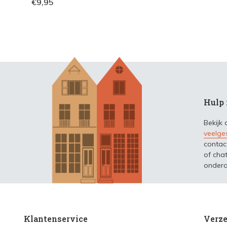
€9,95
Hulp 
Bekijk
veelge
contac
of chat
ondera
Klantenservice
Verze