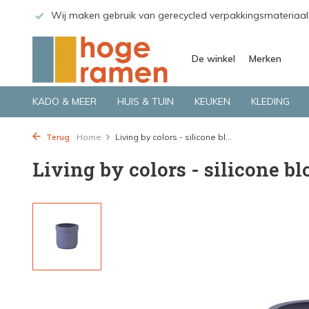
 GLS.
Wij maken gebruik van gerecycled verpakkingsmateriaal
De winkel
Merken
KADO & MEER
HUIS & TUIN
KEUKEN
KLEDING
Terug
Home
Living by colors - silicone bl...
Living by colors - silicone b