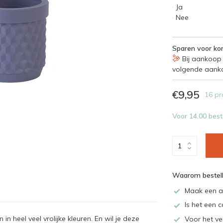
Ja
Nee
Sparen voor kor
Bij aankoop 
volgende aank
€9,95
16 pr
Voor 14.00 best
Waarom bestell
Maak een a
Is het een c
en in heel veel vrolijke kleuren. En wil je deze
Voor het ve