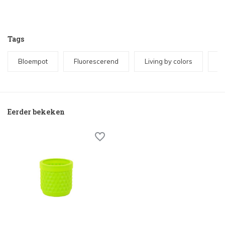
Tags
Bloempot
Fluorescerend
Living by colors
N
Eerder bekeken