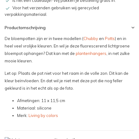
Is het een cadeautje? Wij pakken je bestelling gratis in.
Voor het verzenden gebruiken wij gerecycled
verpakkingsmateriaal.
Productomschrijving
De bloempotten zijn er in twee modellen (
Chubby
en
Potts
) en in
heel veel vrolijke kleuren. En wil je deze fluorescerend lichtgroene
bloempot ophangen? Dat kan met de
plantenhangers
, in net zulke
mooie kleuren.
Let op: Plaats de pot niet voor het raam in de volle zon. Dit kan de
kleur beïnvloeden. En dat wil je niet met deze pot die nog feller
gekleurd is in het echt als op de foto.
Afmetingen: 11 x 11,5 cm
Materiaal: silicone
Merk:
Living by colors