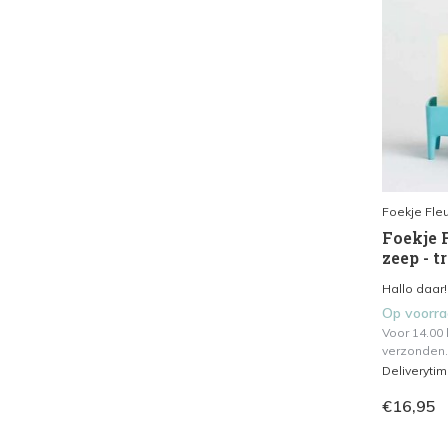
Foekje Fleu
Foekje F
zeep - t
Hallo daar!
Op voorr
Voor 14.00
verzonden.
Deliveryti
€16,95