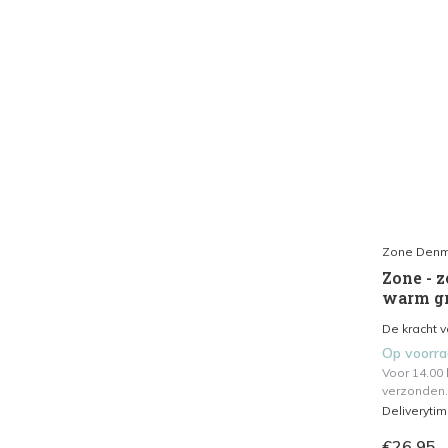
Zone Denm
Zone - z
warm g
De kracht 
Op voorr
Voor 14.00
verzonden.
Deliveryti
€26,95