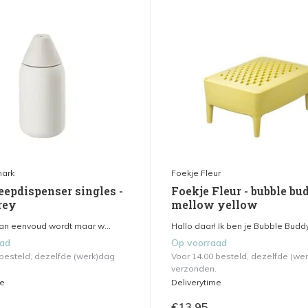
ark
Foekje Fleur
eepdispenser singles -
Foekje Fleur - bubble bu
rey
mellow yellow
van eenvoud wordt maar w...
Hallo daar! Ik ben je Bubble Buddy
aad
Op voorraad
 besteld, dezelfde (werk)dag
Voor 14.00 besteld, dezelfde (we
verzonden.
me
Deliverytime
€13,95