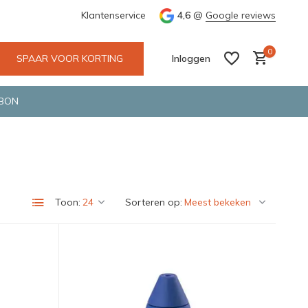
e en snelle bezorging door o.a. Fietskoerier en GLS.
Klantenservice
4,6
@
Google reviews
Wij maken
0
SPAAR VOOR KORTING
Inloggen
BON
Account aanmaken
Account aanmaken
Toon:
Sorteren op: