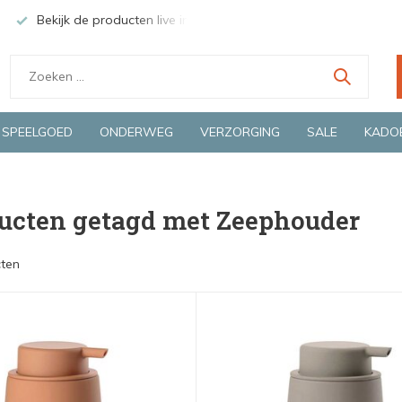
Bekijk de producten live in onze winkel in Deventer
Groen
SPEELGOED
ONDERWEG
VERZORGING
SALE
KADO
ucten getagd met Zeephouder
ten