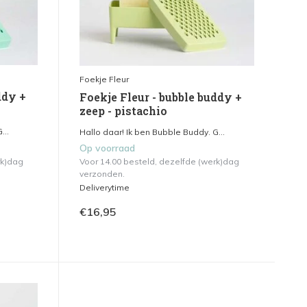
Foekje Fleur
ddy +
Foekje Fleur - bubble buddy +
zeep - pistachio
...
Hallo daar! Ik ben Bubble Buddy. G...
Op voorraad
rk)dag
Voor 14.00 besteld, dezelfde (werk)dag
verzonden.
Deliverytime
€16,95