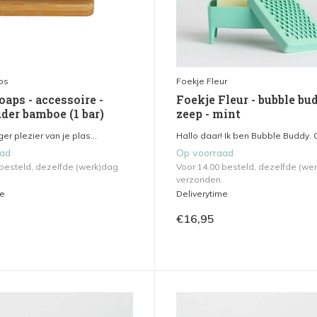
ps
Foekje Fleur
aps - accessoire -
Foekje Fleur - bubble bu
der bamboe (1 bar)
zeep - mint
er plezier van je plas...
Hallo daar! Ik ben Bubble Buddy. G
aad
Op voorraad
 besteld, dezelfde (werk)dag
Voor 14.00 besteld, dezelfde (we
verzonden.
me
Deliverytime
€16,95