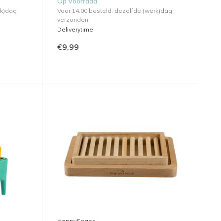
Op voorraad
rk)dag
Voor 14.00 besteld, dezelfde (werk)dag
verzonden.
Deliverytime
€9,99
HappySoaps