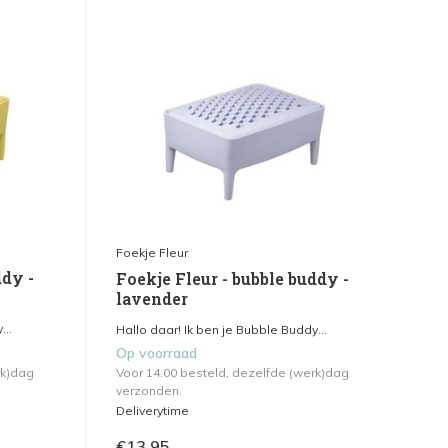
Foekje Fleur
ddy -
Foekje Fleur - bubble buddy -
lavender
...
Hallo daar! Ik ben je Bubble Buddy...
Op voorraad
rk)dag
Voor 14.00 besteld, dezelfde (werk)dag
verzonden.
Deliverytime
€13,95