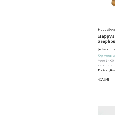
HappySoa
Happyso
zeephou
Je hebt lang
Op voorr
Voor 14.00
verzonden.
Deliveryti
€7,99