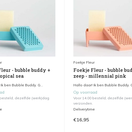
r
Foekje Fleur
leur - bubble buddy +
Foekje Fleur - bubble bu
ropical sea
zeep - millennial pink
 Ik ben Bubble Buddy. G...
Hallo daar! Ik ben Bubble Buddy. G
aad
Op voorraad
 besteld, dezelfde (werk)dag
Voor 14.00 besteld, dezelfde (we
verzonden.
me
Deliverytime
€16,95