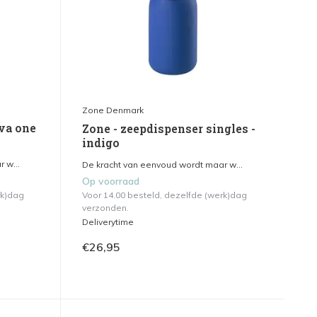
Zone Denmark
va one
Zone - zeepdispenser singles -
indigo
 w...
De kracht van eenvoud wordt maar w...
Op voorraad
rk)dag
Voor 14.00 besteld, dezelfde (werk)dag
verzonden.
Deliverytime
€26,95