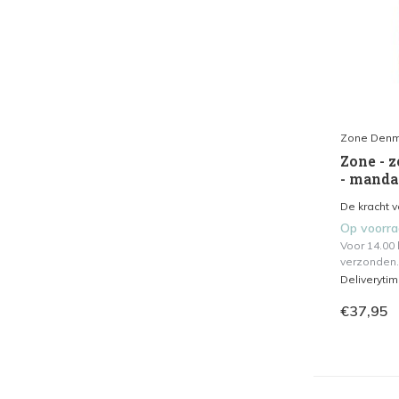
Zone Denm
Zone - 
- manda
De kracht 
Op voorr
Voor 14.00
verzonden.
Deliveryti
€37,95