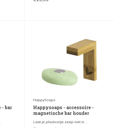
HappySoaps
 - bar
Happysoaps - accessoire -
magnetische bar houder
.
Laat je plasticvrije zeep niet in ...