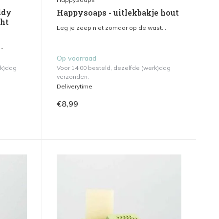
ddy
Happysoaps - uitlekbakje hout
ght
Leg je zeep niet zomaar op de wast...
..
Op voorraad
rk)dag
Voor 14.00 besteld, dezelfde (werk)dag
verzonden.
Deliverytime
€8,99