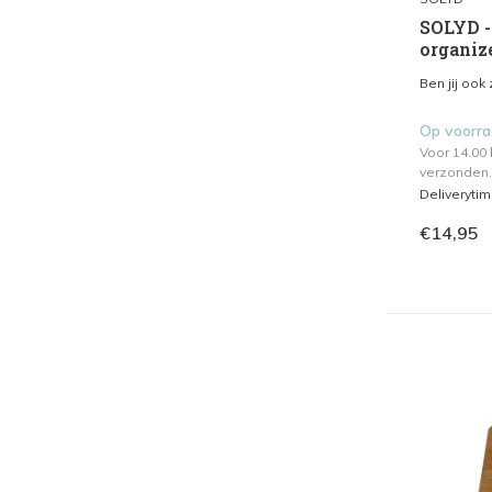
SOLYD - 
organiz
Ben jij ook 
Op voorr
Voor 14.00
verzonden.
Deliveryti
€14,95