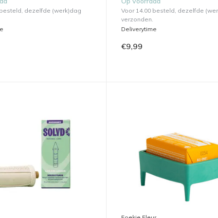
aad
Op voorraad
 besteld, dezelfde (werk)dag
Voor 14.00 besteld, dezelfde (we
verzonden.
me
Deliverytime
€9,99
Foekje Fleur