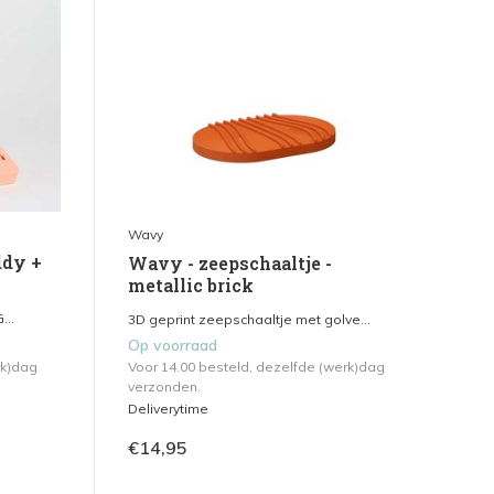
Wavy
ddy +
Wavy - zeepschaaltje -
metallic brick
...
3D geprint zeepschaaltje met golve...
Op voorraad
rk)dag
Voor 14.00 besteld, dezelfde (werk)dag
verzonden.
Deliverytime
€14,95