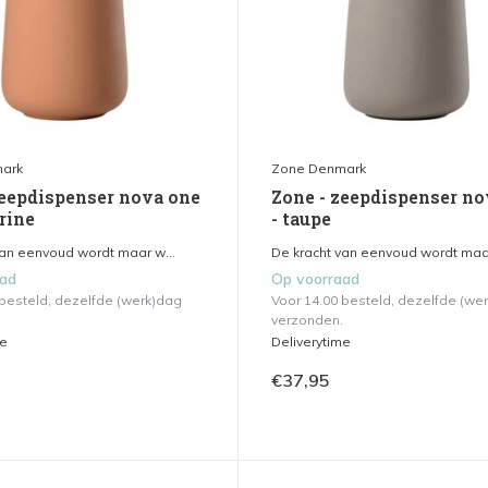
ark
Zone Denmark
zeepdispenser nova one
Zone - zeepdispenser no
rine
- taupe
van eenvoud wordt maar w...
De kracht van eenvoud wordt maar
aad
Op voorraad
 besteld, dezelfde (werk)dag
Voor 14.00 besteld, dezelfde (we
verzonden.
me
Deliverytime
€37,95