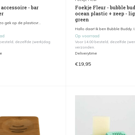
accessoire - bar
Foekje Fleur - bubble bu
er
ocean plastic + zeep - li
green
zo gek op de plasticvr...
Hallo daar! Ik ben Bubble Buddy. I.
aad
Op voorraad
 besteld, dezelfde (werk)dag
Voor 14.00 besteld, dezelfde (we
verzonden.
me
Deliverytime
€19,95