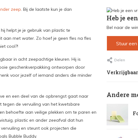
onder zeep
. Bij de laatste kun je dan
Heb je een
Bel naar de win
j helpt je je gebruik van plastic te
it aan met water. Zo hoef je geen fles na fles
Stuur een
et cool?!
baar in acht zeepachtige kleuren. Hij is
Delen
mooie geschenkverpakking ontworpen door
Verkrijgbaar
henk voor jezelf of iemand anders die minder
Andere me
ve en een deel van de opbrengst gaat naar
t tegen de vervuiling van het kwetsbare
n behoefte aan veilige plekken om te paren en
Fo
vistuig, plastic en ander zeeafval dat hun
 vervuiling en steunt ook projecten die
oals Bubble Buddy.