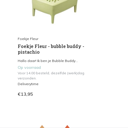
Foekje Fleur
Foekje Fleur - bubble buddy -
pistachio
Hallo daar! Ik ben je Bubble Buddy...
Op voorraad
Voor 14.00 besteld, dezelfde (werk)dag
verzonden.
Deliverytime
€13,95