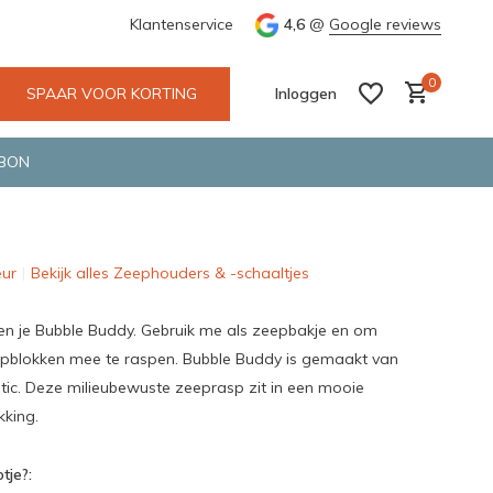
e en snelle bezorging door o.a. Fietskoerier en GLS.
Klantenservice
4,6
@
Google reviews
Wij maken
0
SPAAR VOOR KORTING
Inloggen
BON
eur
Bekijk alles Zeephouders & -schaaltjes
Account aanmaken
Account aanmaken
ben je Bubble Buddy. Gebruik me als zeepbakje en om
epblokken mee te raspen. Bubble Buddy is gemaakt van
tic. Deze milieubewuste zeeprasp zit in een mooie
king.
tje?: