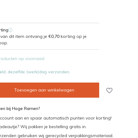
ting
i
van dit item ontvang je
€0,70
korting op je
oop.
roducten op voorraad
eld, dezelfde (werk)dag verzonden.
Toevoegen aan winkelwagen
en bij Hoge Ramen?
ccount aan en spaar automatisch punten voor korting!
adeautje? Wij pakken je bestelling gratis in.
rzenden gebruiken wij gerecycled verpakkingsmateriaal.