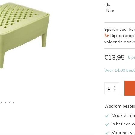
Ja
Nee
Sparen voor kor
Bij aankoop 
volgende aank
€13,95
5 p
Voor 14.00 best
Waarom bestell
Maak een a
Is het een c
Voor het ve