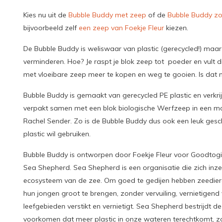
Kies nu uit de
Bubble Buddy met zeep
of de
Bubble Buddy z
bijvoorbeeld zelf
een zeep van Foekje Fleur
kiezen.
De Bubble Buddy is weliswaar van plastic (gerecycled!) maar hi
verminderen. Hoe? Je raspt je blok zeep tot poeder en vult d
met vloeibare zeep meer te kopen en weg te gooien. Is dat ni
Bubble Buddy is gemaakt van gerecycled PE plastic en verkrijg
verpakt samen met een blok biologische Werfzeep in een 
Rachel Sender. Zo is de Bubble Buddy dus ook een leuk gesc
plastic wil gebruiken.
Bubble Buddy is ontworpen door Foekje Fleur voor Goodtogi
Sea Shepherd. Sea Shepherd is een organisatie die zich inze
ecosysteem van de zee. Om goed te gedijen hebben zeediere
hun jongen groot te brengen, zonder vervuiling, vernietigend 
leefgebieden verstikt en vernietigt. Sea Shepherd bestrijdt de
voorkomen dat meer plastic in onze wateren terechtkomt, z