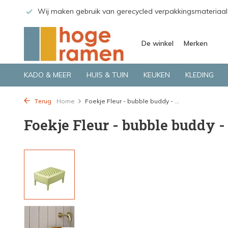
 GLS.
Wij maken gebruik van gerecycled verpakkingsmateriaal
De winkel
Merken
KADO & MEER
HUIS & TUIN
KEUKEN
KLEDING
Terug
Home
Foekje Fleur - bubble buddy - ...
Foekje Fleur - bubble buddy 