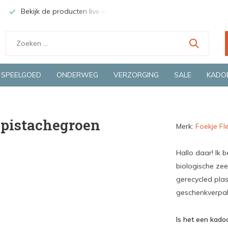
Bekijk de producten live in onze winkel in Deventer
Groen
SPEELGOED
ONDERWEG
VERZORGING
SALE
KADO
- pistachegroen
Merk:
Foekje Fl
Hallo daar! Ik 
biologische ze
gerecycled plas
geschenkverpak
Is het een kadoo