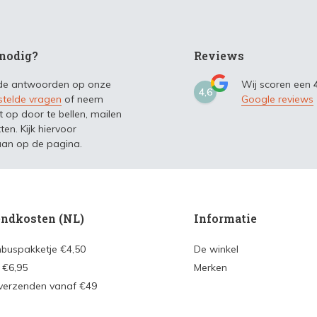
nodig?
Reviews
 de antwoorden op onze
Wij scoren een
4,6
stelde vragen
of neem
Google reviews
t op door te bellen, mailen
ten. Kijk hiervoor
an op de pagina.
ndkosten (NL)
Informatie
nbuspakketje €4,50
De winkel
 €6,95
Merken
 verzenden vanaf €49