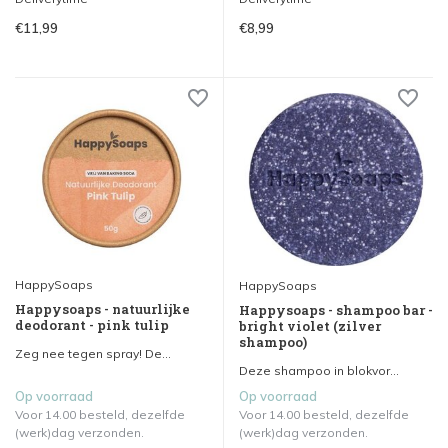
€11,99
€8,99
HappySoaps
HappySoaps
Happysoaps - natuurlijke
Happysoaps - shampoo bar -
deodorant - pink tulip
bright violet (zilver
shampoo)
Zeg nee tegen spray! De...
Deze shampoo in blokvor...
Op voorraad
Op voorraad
Voor 14.00 besteld, dezelfde
Voor 14.00 besteld, dezelfde
(werk)dag verzonden.
(werk)dag verzonden.