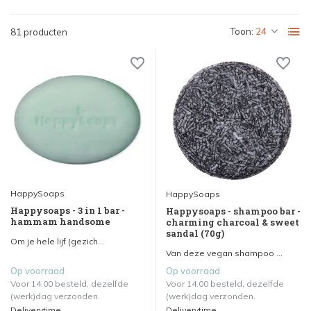
Toon:
81 producten
HappySoaps
HappySoaps
Happysoaps - 3 in 1 bar -
Happysoaps - shampoo bar -
hammam handsome
charming charcoal & sweet
sandal (70g)
Om je hele lijf (gezich...
Van deze vegan shampoo ...
Op voorraad
Op voorraad
Voor 14.00 besteld, dezelfde
Voor 14.00 besteld, dezelfde
(werk)dag verzonden.
(werk)dag verzonden.
Deliverytime
Deliverytime