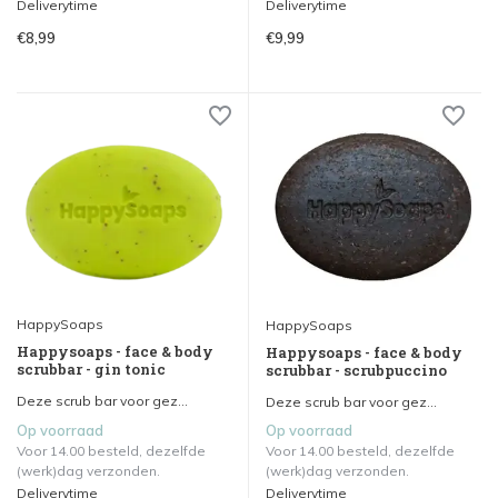
Deliverytime
Deliverytime
€8,99
€9,99
HappySoaps
HappySoaps
Happysoaps - face & body
Happysoaps - face & body
scrubbar - gin tonic
scrubbar - scrubpuccino
Deze scrub bar voor gez...
Deze scrub bar voor gez...
Op voorraad
Op voorraad
Voor 14.00 besteld, dezelfde
Voor 14.00 besteld, dezelfde
(werk)dag verzonden.
(werk)dag verzonden.
Deliverytime
Deliverytime