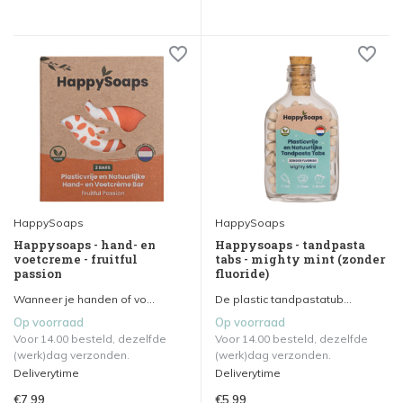
HappySoaps
HappySoaps
Happysoaps - hand- en
Happysoaps - tandpasta
voetcreme - fruitful
tabs - mighty mint (zonder
passion
fluoride)
Wanneer je handen of vo...
De plastic tandpastatub...
Op voorraad
Op voorraad
Voor 14.00 besteld, dezelfde
Voor 14.00 besteld, dezelfde
(werk)dag verzonden.
(werk)dag verzonden.
Deliverytime
Deliverytime
€7,99
€5,99