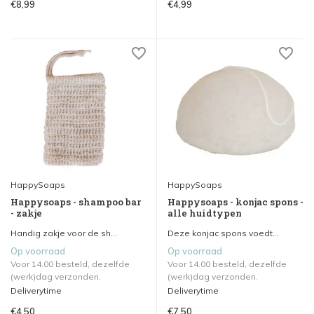
€8,99
€4,99
HappySoaps
HappySoaps
Happysoaps - shampoo bar
Happysoaps - konjac spons -
- zakje
alle huidtypen
Handig zakje voor de sh...
Deze konjac spons voedt...
Op voorraad
Op voorraad
Voor 14.00 besteld, dezelfde
Voor 14.00 besteld, dezelfde
(werk)dag verzonden.
(werk)dag verzonden.
Deliverytime
Deliverytime
€4,50
€7,50