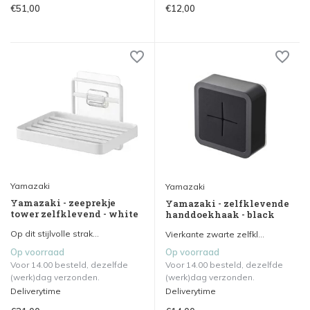
€51,00
€12,00
Yamazaki
Yamazaki
Yamazaki - zeeprekje
Yamazaki - zelfklevende
tower zelfklevend - white
handdoekhaak - black
Op dit stijlvolle strak...
Vierkante zwarte zelfkl...
Op voorraad
Op voorraad
Voor 14.00 besteld, dezelfde
Voor 14.00 besteld, dezelfde
(werk)dag verzonden.
(werk)dag verzonden.
Deliverytime
Deliverytime