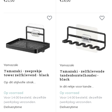
€21,00
€14,00
Yamazaki
Yamazaki
Yamazaki - zeeprekje
Yamazaki - zelfklevende
tower zelfklevend - black
tandenborstelhouder -
black
Op dit stijlvolle strak...
In dit rekje voor tande...
Op voorraad
Op voorraad
Voor 14.00 besteld, dezelfde
Voor 14.00 besteld, dezelfde
(werk)dag verzonden.
(werk)dag verzonden.
Deliverytime
Deliverytime