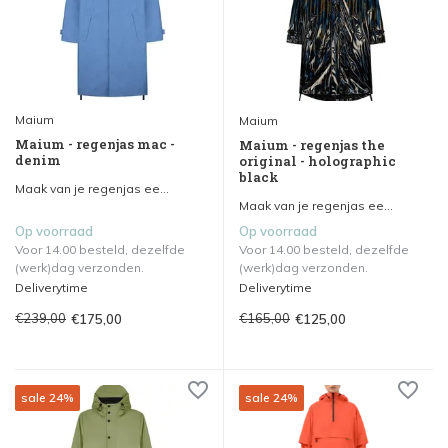
Maium
Maium
Maium - regenjas mac -
Maium - regenjas the
denim
original - holographic
black
Maak van je regenjas ee...
Maak van je regenjas ee...
Op voorraad
Op voorraad
Voor 14.00 besteld, dezelfde
Voor 14.00 besteld, dezelfde
(werk)dag verzonden.
(werk)dag verzonden.
Deliverytime
Deliverytime
€239,00
€165,00
€175,00
€125,00
sale 24%
sale 24%