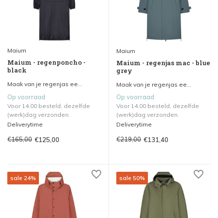
Maium
Maium
Maium - regenponcho -
Maium - regenjas mac - blue
black
grey
Maak van je regenjas ee...
Maak van je regenjas ee...
Op voorraad
Op voorraad
Voor 14.00 besteld, dezelfde
Voor 14.00 besteld, dezelfde
(werk)dag verzonden.
(werk)dag verzonden.
Deliverytime
Deliverytime
€165,00
€219,00
€125,00
€131,40
sale 24%
sale 50%