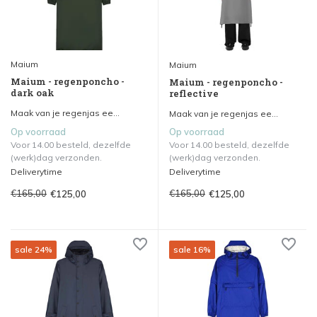
Maium
Maium
Maium - regenponcho -
Maium - regenponcho -
dark oak
reflective
Maak van je regenjas ee...
Maak van je regenjas ee...
Op voorraad
Op voorraad
Voor 14.00 besteld, dezelfde
Voor 14.00 besteld, dezelfde
(werk)dag verzonden.
(werk)dag verzonden.
Deliverytime
Deliverytime
€165,00
€165,00
€125,00
€125,00
sale 24%
sale 16%