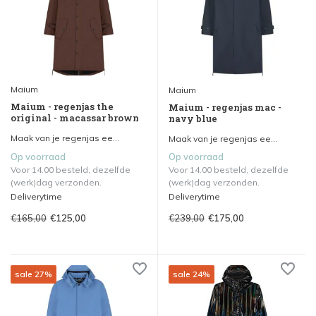
Maium
Maium
Maium - regenjas the
Maium - regenjas mac -
original - macassar brown
navy blue
Maak van je regenjas ee...
Maak van je regenjas ee...
Op voorraad
Op voorraad
Voor 14.00 besteld, dezelfde
Voor 14.00 besteld, dezelfde
(werk)dag verzonden.
(werk)dag verzonden.
Deliverytime
Deliverytime
€165,00
€239,00
€125,00
€175,00
sale 27%
sale 24%