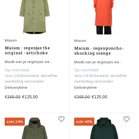
Maium
Maium
Maium - regenjas the
Maium - regenponcho -
original - artichoke
shocking orange
Maak van je regenjas ee...
Maak van je regenjas ee...
Op voorraad
Op voorraad
Voor 14.00 besteld, dezelfde
Voor 14.00 besteld, dezelfde
(werk)dag verzonden.
(werk)dag verzonden.
Deliverytime
Deliverytime
€165,00
€165,00
€125,00
€125,00
sale 24%
sale 40%