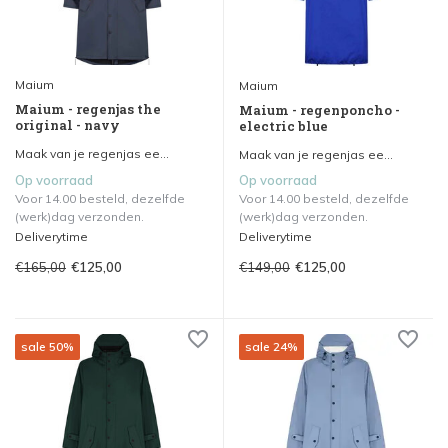
Maium
Maium
Maium - regenjas the
Maium - regenponcho -
original - navy
electric blue
Maak van je regenjas ee...
Maak van je regenjas ee...
Op voorraad
Op voorraad
Voor 14.00 besteld, dezelfde
Voor 14.00 besteld, dezelfde
(werk)dag verzonden.
(werk)dag verzonden.
Deliverytime
Deliverytime
€165,00
€149,00
€125,00
€125,00
sale 50%
sale 24%