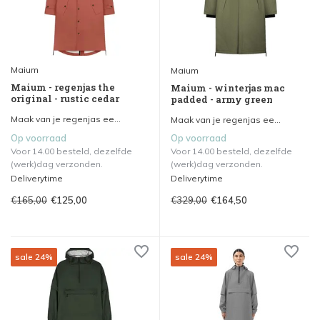
Maium
Maium
Maium - regenjas the
Maium - winterjas mac
original - rustic cedar
padded - army green
Maak van je regenjas ee...
Maak van je regenjas ee...
Op voorraad
Op voorraad
Voor 14.00 besteld, dezelfde
Voor 14.00 besteld, dezelfde
(werk)dag verzonden.
(werk)dag verzonden.
Deliverytime
Deliverytime
€165,00
€329,00
€125,00
€164,50
sale 24%
sale 24%