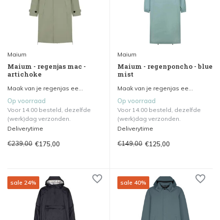
Maium
Maium
Maium - regenjas mac -
Maium - regenponcho - blue
artichoke
mist
Maak van je regenjas ee...
Maak van je regenjas ee...
Op voorraad
Op voorraad
Voor 14.00 besteld, dezelfde
Voor 14.00 besteld, dezelfde
(werk)dag verzonden.
(werk)dag verzonden.
Deliverytime
Deliverytime
€239,00
€149,00
€175,00
€125,00
sale 24%
sale 40%