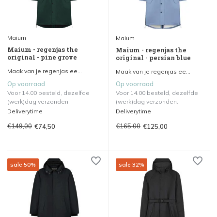
Maium
Maium
Maium - regenjas the
Maium - regenjas the
original - pine grove
original - persian blue
Maak van je regenjas ee...
Maak van je regenjas ee...
Op voorraad
Op voorraad
Voor 14.00 besteld, dezelfde
Voor 14.00 besteld, dezelfde
(werk)dag verzonden.
(werk)dag verzonden.
Deliverytime
Deliverytime
€149,00
€165,00
€74,50
€125,00
sale 50%
sale 32%