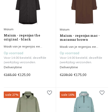
Maium
Maium
Maium - regenjas the
Maium - regenjas mac -
original - black
macassar brown
Maak van je regenjas ee...
Maak van je regenjas ee...
Op voorraad
Op voorraad
Voor 14.00 besteld, dezelfde
Voor 14.00 besteld, dezelfde
(werk)dag verzonden.
(werk)dag verzonden.
Deliverytime
Deliverytime
€165,00
€239,00
€125,00
€175,00
sale 27%
sale 16%