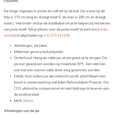
Pasvorm
De lange regenjas is unisex en valt tot op de kuit. De vrouw op de
foto is 170 cm lang en draagt maat S, de man is 180 cm en draagt
maat L. Hieronder vind je de maattabel om je te helpen bij het kiezen
van jouw maat. Wil je advies over de juiste maat? Je kunt ons (
onder
winkeltijd
) altijd bellen op
+31 570 611438
.
Afmetingen: zie tabel
Materiaal: gerecycled polyester
Onderhoud: Hang de natte jas uit om goed op te drogen. De
jas kan gewassen worden op maximaal 30°C. Een vlek kan
ook met een warme natte doek weg gewreven worden.
Detail: Voor iedere jas die verkocht wordt, plant Maium een
boom in samenwerking met Eden Reforestation Projects. Om
CO2-uitstoot te compenseren en een bijdrage te leveren aan
de biodiversiteit.
Merk:
Maium
Afmetingen van de jas