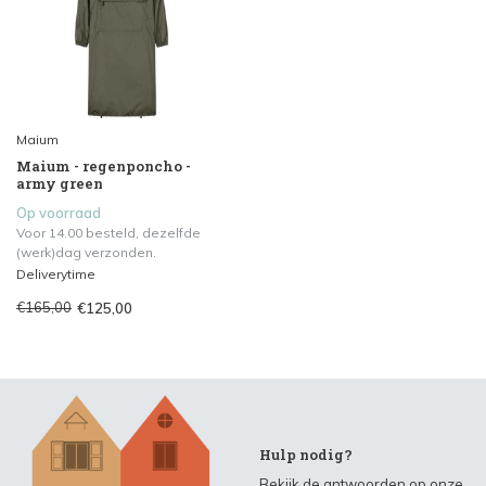
Maium
Maium - regenponcho -
army green
Op voorraad
Voor 14.00 besteld, dezelfde
(werk)dag verzonden.
Deliverytime
€165,00
€125,00
Hulp nodig?
Bekijk de antwoorden op onze