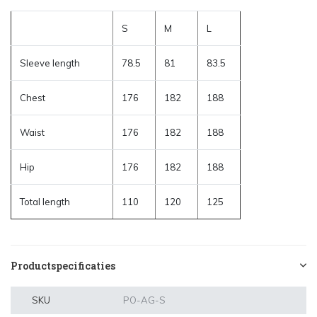
S
M
L
Sleeve length
78.5
81
83.5
Chest
176
182
188
Waist
176
182
188
Hip
176
182
188
Total length
110
120
125
Productspecificaties
SKU
PO-AG-S