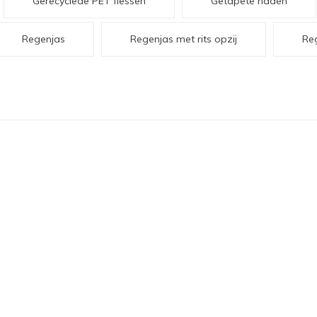
Gerecyclede PET flessen
Getapete naden
Regenjas
Regenjas met rits opzij
Re