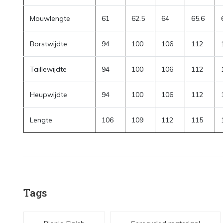
Mouwlengte
61
62.5
64
65.6
Borstwijdte
94
100
106
112
Taillewijdte
94
100
106
112
Heupwijdte
94
100
106
112
Lengte
106
109
112
115
Tags