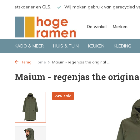
gerecycled verpakkingsmateriaal
Bekijk de producten live in o
De winkel
Merken
KADO & MEER
HUIS & TUIN
KEUKEN
KLEDING
Terug
Home
Maium - regenjas the original ...
Maium - regenjas the origina
24% sale