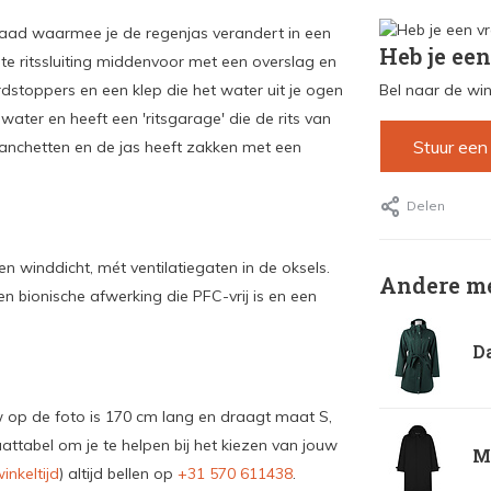
jnaad waarmee je de regenjas verandert in een
Heb je een
te ritssluiting middenvoor met een overslag en
dstoppers en een klep die het water uit je ogen
Bel naar de win
ter en heeft een 'ritsgarage' die de rits van
Stuur een
anchetten en de jas heeft zakken met een
Delen
en winddicht, mét ventilatiegaten in de oksels.
Andere me
een bionische afwerking die PFC-vrij is en een
Da
uw op de foto is 170 cm lang en draagt maat S,
ttabel om je te helpen bij het kiezen van jouw
Ma
inkeltijd
) altijd bellen op
+31 570 611438
.