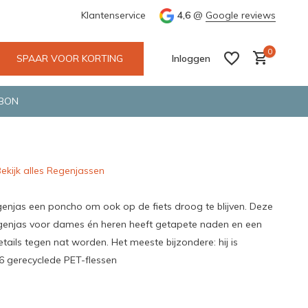
tskoerier en GLS.
Klantenservice
4,6
@
Google reviews
0
SPAAR VOOR KORTING
Inloggen
BON
ekijk alles Regenjassen
Account aanmaken
Account aanmaken
genjas een poncho om ook op de fiets droog te blijven. Deze
genjas voor dames én heren heeft getapete naden en een
ails tegen nat worden. Het meeste bijzondere: hij is
 gerecyclede PET-flessen