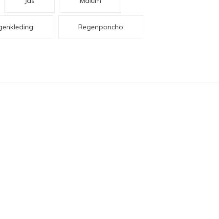
Jas
Maium
genkleding
Regenponcho