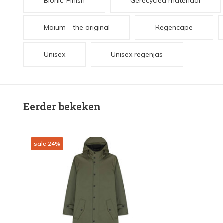
Bionic-Finish
Gerecycled materiaal
Maium - the original
Regencape
Unisex
Unisex regenjas
Eerder bekeken
sale 24%