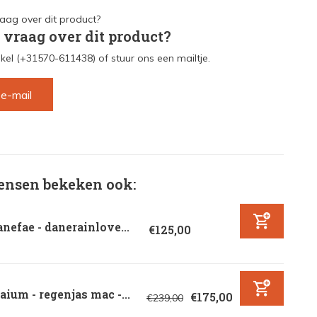
 vraag over dit product?
kel (+31570-611438) of stuur ons een mailtje.
 e-mail
nsen bekeken ook:
nefae - danerainlove...
€125,00
ium - regenjas mac -...
€175,00
€239,00