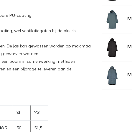
kbare PU-coating
Ma
ing, wel ventilatiegaten bij de oksels
ogen. De jas kan gewassen worden op maximaal
Ma
eg gewreven worden.
ium een boom in samenwerking met Eden
en en een bijdrage te leveren aan de
Ma
L
XL
XXL
48,5
50
51,5