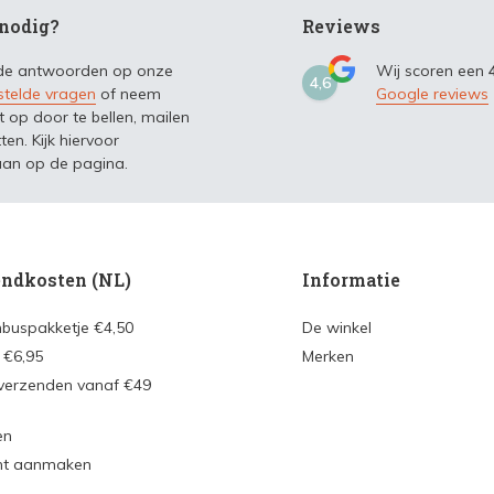
nodig?
Reviews
 de antwoorden op onze
Wij scoren een
4,6
stelde vragen
of neem
Google reviews
t op door te bellen, mailen
ten. Kijk hiervoor
an op de pagina.
ndkosten (NL)
Informatie
nbuspakketje €4,50
De winkel
 €6,95
Merken
 verzenden vanaf €49
en
nt aanmaken