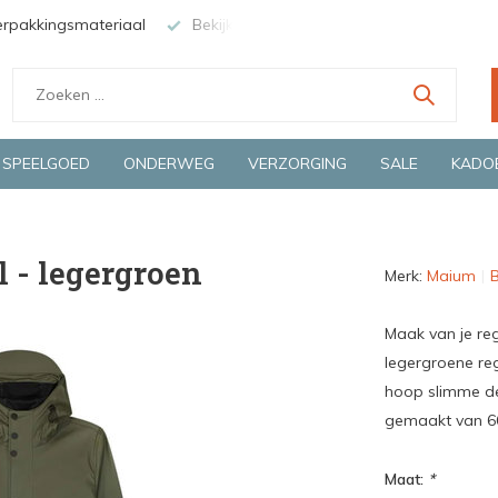
nze winkel in Deventer
Groene en snelle bezorging door o.a. Fie
SPEELGOED
ONDERWEG
VERZORGING
SALE
KADO
l - legergroen
Merk:
Maium
B
Maak van je re
legergroene re
hoop slimme det
gemaakt van 66
Maat:
*