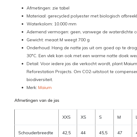
Afmetingen: zie tabel
Materiaal: gerecycled polyester met biologisch afbree
Waterkolom: 10.000 mm
Ademend vermogen: geen, vanwege de waterdichte coat
Gewicht: meaat M weegt 700 g
Onderhoud: Hang de natte jas uit om goed op te dr
30°C. Een vlek kan ook met een warme natte doek w
Detail: Voor iedere jas die verkocht wordt, plant Ma
Reforestation Projects. Om CO2-uitstoot te compenser
biodiversiteit.
Merk:
Maium
Afmetingen van de jas
XXS
XS
S
M
Schouderbreedte
42,5
44
45,5
47