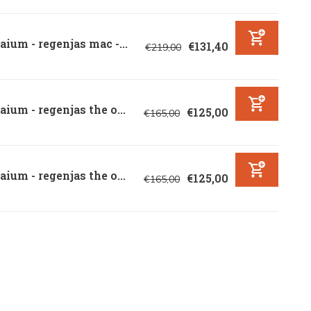
ium - regenjas mac -...
€131,40
€219,00
ium - regenjas the o...
€125,00
€165,00
ium - regenjas the o...
€125,00
€165,00