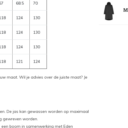
67
68.5
70
Ma
118
124
130
118
124
130
118
124
130
118
121
124
ouw maat. Wil je advies over de juiste maat? Je
ogen. De jas kan gewassen worden op maximaal
eg gewreven worden.
ium een boom in samenwerking met Eden