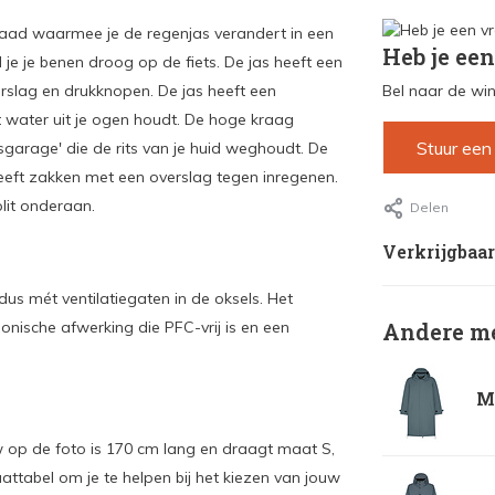
jnaad waarmee je de regenjas verandert in een
Heb je een
 je benen droog op de fiets. De jas heeft een
erslag en drukknopen. De jas heeft een
Bel naar de win
 water uit je ogen houdt. De hoge kraag
Stuur een
sgarage' die de rits van je huid weghoudt. De
eeft zakken met een overslag tegen inregenen.
plit onderaan.
Delen
Verkrijgbaar
dus mét ventilatiegaten in de oksels. Het
bionische afwerking die PFC-vrij is en een
Andere me
Ma
w op de foto is 170 cm lang en draagt maat S,
ttabel om je te helpen bij het kiezen van jouw