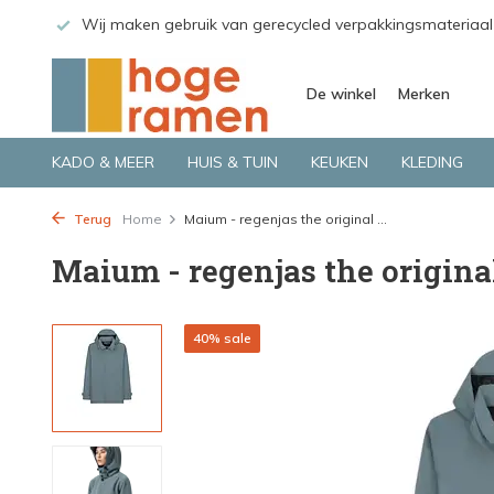
 GLS.
Wij maken gebruik van gerecycled verpakkingsmateriaal
De winkel
Merken
KADO & MEER
HUIS & TUIN
KEUKEN
KLEDING
Terug
Home
Maium - regenjas the original ...
Maium - regenjas the original
40% sale