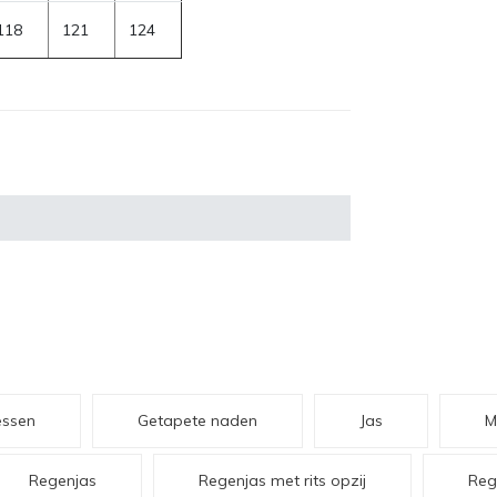
118
121
124
essen
Getapete naden
Jas
M
Regenjas
Regenjas met rits opzij
Reg