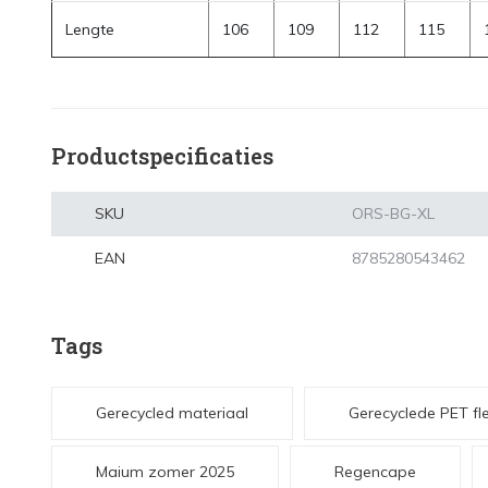
Lengte
106
109
112
115
Productspecificaties
SKU
ORS-BG-XL
EAN
8785280543462
Tags
Gerecycled materiaal
Gerecyclede PET fl
Maium zomer 2025
Regencape