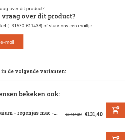
 vraag over dit product?
kel (+31570-611438) of stuur ons een mailtje.
 e-mail
 in de volgende varianten:
nsen bekeken ook:
ium - regenjas mac -...
€131,40
€219,00