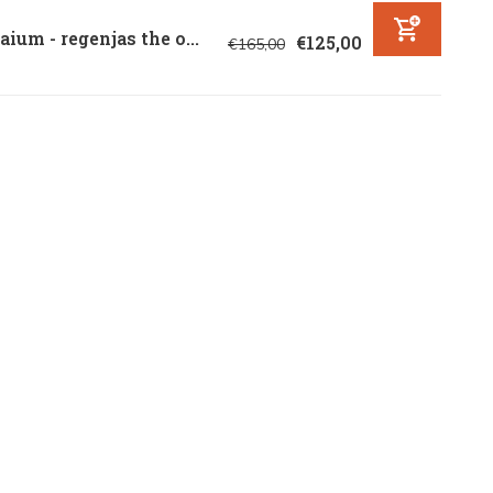
ium - regenjas the o...
€125,00
€165,00