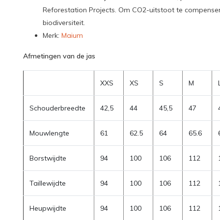
Reforestation Projects. Om CO2-uitstoot te compenser
biodiversiteit.
Merk:
Maium
Afmetingen van de jas
XXS
XS
S
M
Schouderbreedte
42,5
44
45,5
47
Mouwlengte
61
62.5
64
65.6
Borstwijdte
94
100
106
112
Taillewijdte
94
100
106
112
Heupwijdte
94
100
106
112