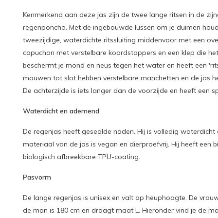
Kenmerkend aan deze jas zijn de twee lange ritsen in de zi
regenponcho. Met de ingebouwde lussen om je duimen houd je
tweezijdige, waterdichte ritssluiting middenvoor met een ov
capuchon met verstelbare koordstoppers en een klep die het
beschermt je mond en neus tegen het water en heeft een 'rit
mouwen tot slot hebben verstelbare manchetten en de jas h
De achterzijde is iets langer dan de voorzijde en heeft een s
Waterdicht en ademend
De regenjas heeft gesealde naden. Hij is volledig waterdicht 
materiaal van de jas is vegan en dierproefvrij. Hij heeft een 
biologisch afbreekbare TPU-coating.
Pasvorm
De lange regenjas is unisex en valt op heuphoogte. De vrou
de man is 180 cm en draagt maat L. Hieronder vind je de maa