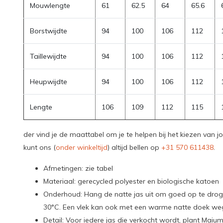
Mouwlengte
61
62.5
64
65.6
Borstwijdte
94
100
106
112
Taillewijdte
94
100
106
112
Heupwijdte
94
100
106
112
Lengte
106
109
112
115
der vind je de maattabel om je te helpen bij het kiezen van j
kunt ons (
onder winkeltijd
) altijd bellen op
+31 570 611438
.
Afmetingen: zie tabel
Materiaal: gerecycled polyester en biologische katoen
Onderhoud: Hang de natte jas uit om goed op te dr
30°C. Een vlek kan ook met een warme natte doek w
Detail: Voor iedere jas die verkocht wordt, plant Ma