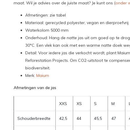
maat. Wil je advies over de juiste maat? Je kunt ons (
onder w
Afmetingen: zie tabel
Materiaal: gerecycled polyester, vegan en dierproefvrij
Waterkolom 5000 mm
Onderhoud: Hang de natte jas uit om goed op te dr
30°C. Een vlek kan ook met een warme natte doek w
Detail: Voor iedere jas die verkocht wordt, plant Ma
Reforestation Projects. Om CO2-uitstoot te compenser
biodiversiteit.
Merk:
Maium
Afmetingen van de jas
XXS
XS
S
M
Schouderbreedte
42,5
44
45,5
47