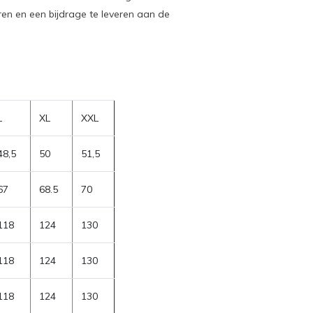
en en een bijdrage te leveren aan de
L
XL
XXL
48,5
50
51,5
67
68.5
70
118
124
130
118
124
130
118
124
130