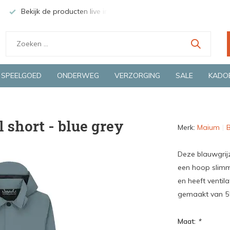
Bekijk de producten live in onze winkel in Deventer
Groen
SPEELGOED
ONDERWEG
VERZORGING
SALE
KADO
 short - blue grey
Merk:
Maium
B
Deze blauwgrij
een hoop slimm
en heeft ventil
gemaakt van 55
Maat:
*