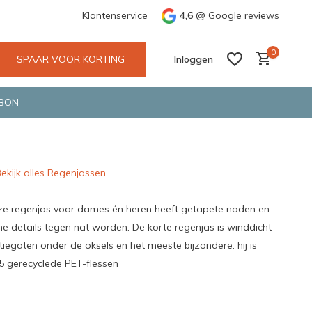
e en snelle bezorging door o.a. Fietskoerier en GLS.
Klantenservice
4,6
@
Google reviews
Wij maken
0
SPAAR VOOR KORTING
Inloggen
BON
ekijk alles Regenjassen
Account aanmaken
Account aanmaken
ze regenjas voor dames én heren heeft getapete naden en
e details tegen nat worden. De korte regenjas is winddicht
atiegaten onder de oksels en het meeste bijzondere: hij is
 gerecyclede PET-flessen