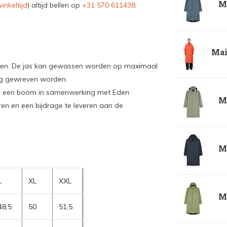
Ma
inkeltijd
) altijd bellen op
+31 570 611438
.
Mai
ogen. De jas kan gewassen worden op maximaal
eg gewreven worden.
ium een boom in samenwerking met Eden
Ma
en en een bijdrage te leveren aan de
Ma
L
XL
XXL
Ma
48,5
50
51,5