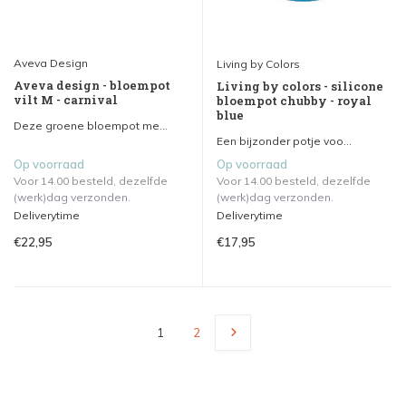
Aveva Design
Living by Colors
Aveva design - bloempot
Living by colors - silicone
vilt M - carnival
bloempot chubby - royal
blue
Deze groene bloempot me...
Een bijzonder potje voo...
Op voorraad
Op voorraad
Voor 14.00 besteld, dezelfde
Voor 14.00 besteld, dezelfde
(werk)dag verzonden.
(werk)dag verzonden.
Deliverytime
Deliverytime
€22,95
€17,95
1
2