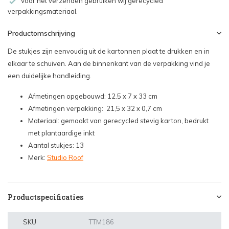
Voor het verzenden gebruiken wij gerecycled
verpakkingsmateriaal.
Productomschrijving
De stukjes zijn eenvoudig uit de kartonnen plaat te drukken en in
elkaar te schuiven. Aan de binnenkant van de verpakking vind je
een duidelijke handleiding.
Afmetingen opgebouwd: 12.5 x 7 x 33 cm
Afmetingen verpakking: 21,5 x 32 x 0,7 cm
Materiaal: gemaakt van gerecycled stevig karton, bedrukt
met plantaardige inkt
Aantal stukjes: 13
Merk:
Studio Roof
Productspecificaties
SKU
TTM186