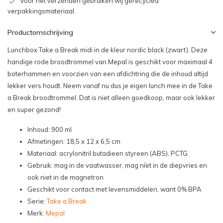
Voor het verzenden gebruiken wij gerecycled
verpakkingsmateriaal.
Productomschrijving
Lunchbox Take a Break midi in de kleur nordic black (zwart). Deze
handige rode broodtrommel van Mepal is geschikt voor maximaal 4
boterhammen en voorzien van een afdichtring die de inhoud altijd
lekker vers houdt. Neem vanaf nu dus je eigen lunch mee in de Take
a Break broodtrommel. Dat is niet alleen goedkoop, maar ook lekker
en super gezond!
Inhoud: 900 ml
Afmetingen: 18,5 x 12 x 6,5 cm
Materiaal: acrylonitril butadieen styreen (ABS), PCTG
Gebruik: mag in de vaatwasser, mag níet in de diepvries en
ook niet in de magnetron
Geschikt voor contact met levensmiddelen, want 0% BPA
Serie:
Take a Break
Merk:
Mepal