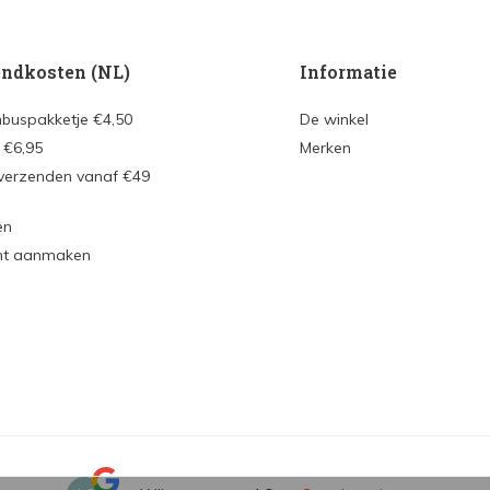
ndkosten (NL)
Informatie
nbuspakketje €4,50
De winkel
 €6,95
Merken
 verzenden vanaf €49
en
nt aanmaken