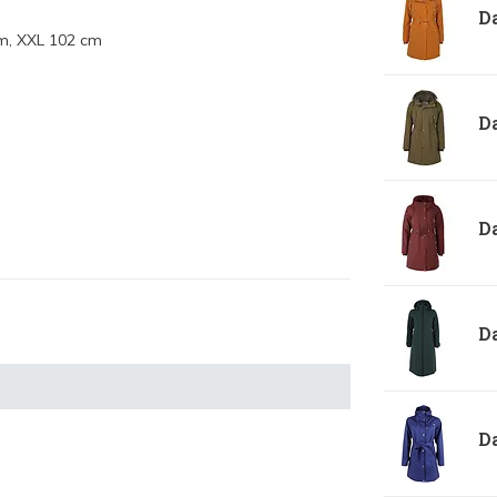
Da
cm, XXL 102 cm
Da
Da
Da
Da