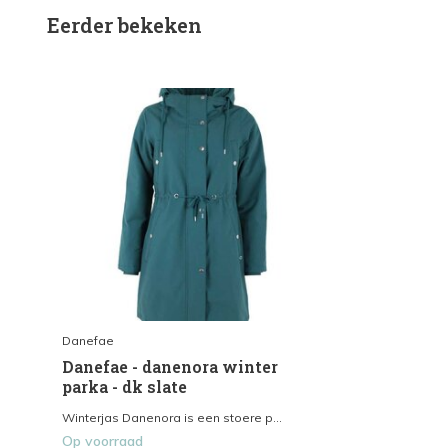
Eerder bekeken
Danefae
Danefae - danenora winter
parka - dk slate
Winterjas Danenora is een stoere p...
Op voorraad