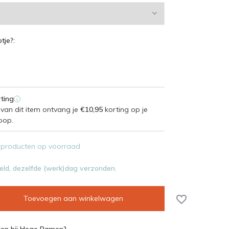
tje?:
ting
i
van dit item ontvang je
€10,95
korting op je
oop.
 producten op voorraad
eld, dezelfde (werk)dag verzonden.
Toevoegen aan winkelwagen