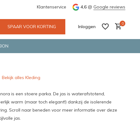
e en snelle bezorging door o.a. Fietskoerier en GLS.
Klantenservice
4,6
@
Google reviews
Wij maken
0
SPAAR VOOR KORTING
Inloggen
BON
Bekijk alles Kleding
Account aanmaken
Account aanmaken
ora is een stoere parka. De jas is waterafstotend,
erlijk warm (maar toch elegant!) dankzij de isolerende
ing. Scroll naar beneden voor meer informatie over deze
jlvolle jas.