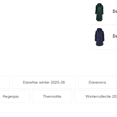
Da
Da
Danefae winter 2025-26
Danenora
Regenjas
Thermolite
Wintercollectie 2