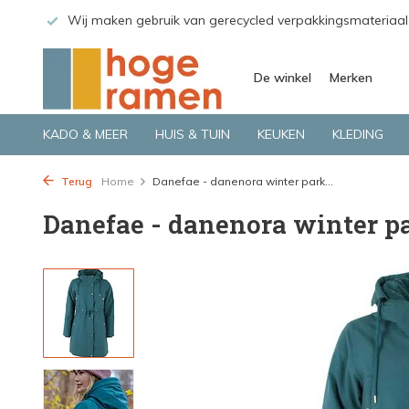
 GLS.
Wij maken gebruik van gerecycled verpakkingsmateriaal
De winkel
Merken
KADO & MEER
HUIS & TUIN
KEUKEN
KLEDING
Terug
Home
Danefae - danenora winter park...
Danefae - danenora winter pa