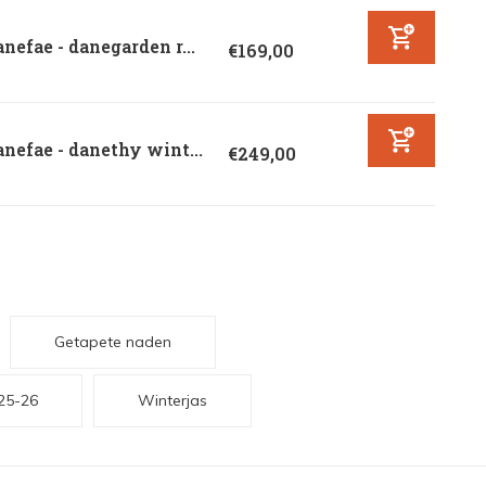
nefae - danegarden r...
€169,00
nefae - danethy wint...
€249,00
Getapete naden
025-26
Winterjas