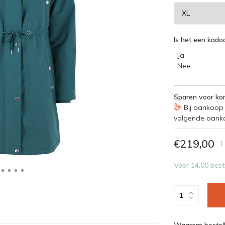
Is het een kadoo
Ja
Nee
Sparen voor kor
Bij aankoop 
volgende aank
€219,00
1
Voor 14.00 best