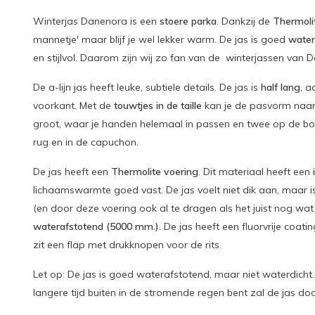
Winterjas Danenora is een
stoere parka
. Dankzij de
Thermoli
mannetje' maar blijf je wel lekker warm. De jas is goed
water
en stijlvol. Daarom zijn wij zo fan van de winterjassen van 
De a-lijn jas heeft leuke, subtiele details. De jas is
half lang
, a
voorkant. Met de
touwtjes in de taille
kan je de pasvorm naar
groot, waar je handen helemaal in passen en twee op de bor
rug en in de capuchon.
De jas heeft een
Thermolite voering
. Dit materiaal heeft een
lichaamswarmte goed vast. De jas voelt niet dik aan, maar
(en door deze voering ook al te dragen als het juist nog wat
waterafstotend (5000 mm.)
. De jas heeft een fluorvrije coati
zit een flap met drukknopen voor de rits.
Let op: De jas is goed waterafstotend, maar niet waterdicht. 
langere tijd buiten in de stromende regen bent zal de jas do