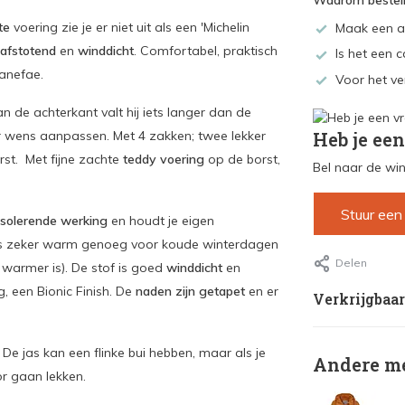
Waarom bestell
te
voering zie je er niet uit als een 'Michelin
Maak een a
afstotend
en
winddicht
. Comfortabel, praktisch
Is het een c
Danefae.
Voor het ve
an de achterkant valt hij iets langer dan de
 wens aanpassen. Met 4 zakken; twee lekker
Heb je een
st. Met fijne zachte
teddy voering
op de borst,
Bel naar de win
Stuur een
isolerende werking
en houdt je eigen
 is zeker warm genoeg voor koude winterdagen
Delen
 warmer is). De stof is goed
winddicht
en
ng, een Bionic Finish. De
naden zijn getapet
en er
Verkrijgbaar
De jas kan een flinke bui hebben, maar als je
Andere me
or gaan lekken.