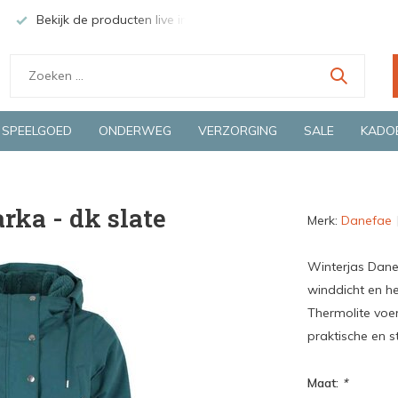
Bekijk de producten live in onze winkel in Deventer
Groen
SPEELGOED
ONDERWEG
VERZORGING
SALE
KADO
rka - dk slate
Merk:
Danefae
Winterjas Danen
winddicht en he
Thermolite voer
praktische en sti
Maat:
*