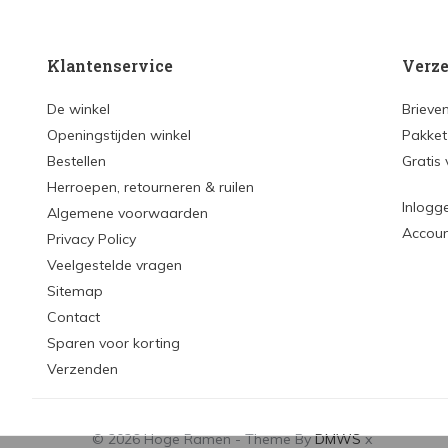
Klantenservice
Verze
De winkel
Brieve
Openingstijden winkel
Pakket
Bestellen
Gratis
Herroepen, retourneren & ruilen
Inlogg
Algemene voorwaarden
Accou
Privacy Policy
Veelgestelde vragen
Sitemap
Contact
Sparen voor korting
Verzenden
© 2026 Hoge Ramen - Theme By
DMWS
x