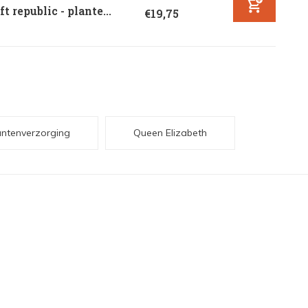
ft republic - plante...
€19,75
antenverzorging
Queen Elizabeth