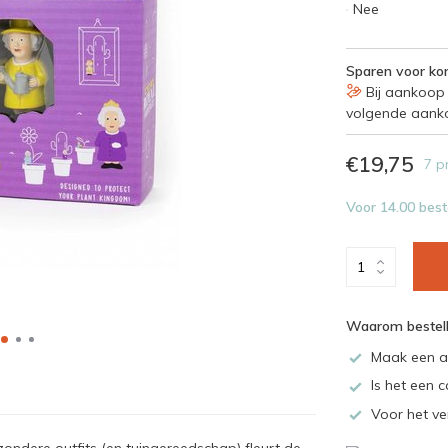
Nee
Sparen voor kor
Bij aankoop 
volgende aank
€19,75
7 p
Voor 14.00 best
Waarom bestell
Maak een a
Is het een c
Voor het ve