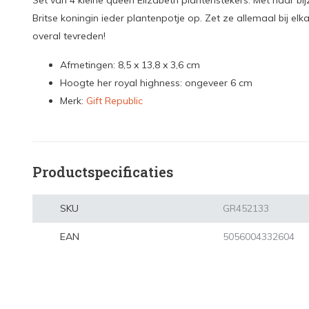
Set van 4 kleine queen Elizabeth plantenstekers. Met haar bij
Britse koningin ieder plantenpotje op. Zet ze allemaal bij elkaa
overal tevreden!
Afmetingen: 8,5 x 13,8 x 3,6 cm
Hoogte her royal highness: ongeveer 6 cm
Merk:
Gift Republic
Productspecificaties
SKU
GR452133
EAN
5056004332604