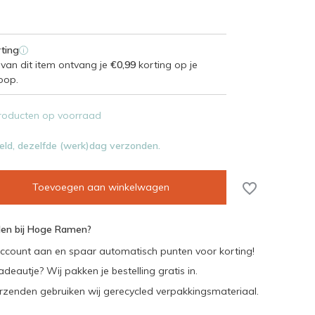
ting
i
van dit item ontvang je
€0,99
korting op je
oop.
roducten op voorraad
eld, dezelfde (werk)dag verzonden.
Toevoegen aan winkelwagen
en bij Hoge Ramen?
ccount aan en spaar automatisch punten voor korting!
adeautje? Wij pakken je bestelling gratis in.
rzenden gebruiken wij gerecycled verpakkingsmateriaal.