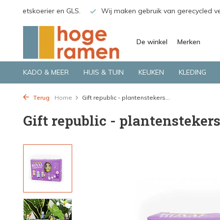
gerecycled verpakkingsmateriaal
Bekijk de producten live in o
De winkel
Merken
KADO & MEER
HUIS & TUIN
KEUKEN
KLEDING
Terug
Home
Gift republic - plantenstekers...
Gift republic - plantenstekers