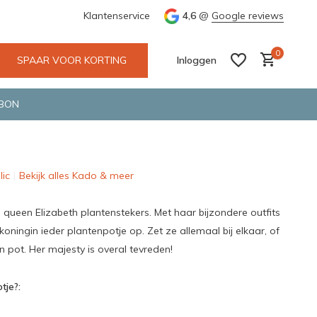
tskoerier en GLS.
Klantenservice
4,6
@
Google reviews
0
SPAAR VOOR KORTING
Inloggen
BON
lic
Bekijk alles Kado & meer
Account aanmaken
Account aanmaken
e queen Elizabeth plantenstekers. Met haar bijzondere outfits
 koningin ieder plantenpotje op. Zet ze allemaal bij elkaar, of
en pot. Her majesty is overal tevreden!
tje?: