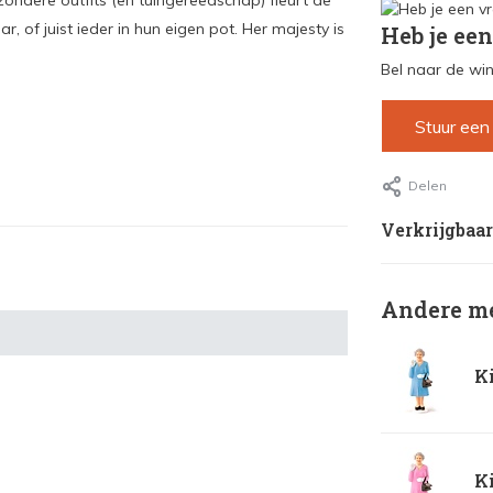
zondere outfits (en tuingereedschap) fleurt de
r, of juist ieder in hun eigen pot. Her majesty is
Heb je een
Bel naar de win
Stuur een
Delen
Verkrijgbaar
Andere me
Ki
Ki