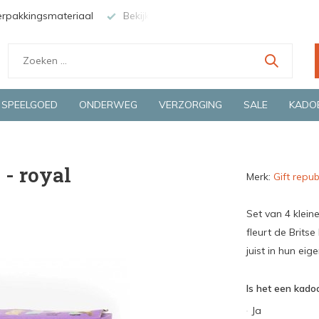
nze winkel in Deventer
Groene en snelle bezorging door o.a. Fie
SPEELGOED
ONDERWEG
VERZORGING
SALE
KADO
 - royal
Merk:
Gift repub
Set van 4 klein
fleurt de Britse
juist in hun eig
Is het een kadoo
Ja