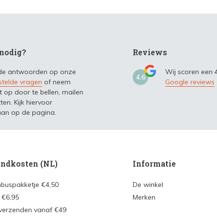
nodig?
Reviews
 de antwoorden op onze
Wij scoren een
4,6
stelde vragen
of neem
Google reviews
t op door te bellen, mailen
ten. Kijk hiervoor
an op de pagina.
ndkosten (NL)
Informatie
nbuspakketje €4,50
De winkel
 €6,95
Merken
 verzenden vanaf €49