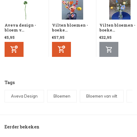
Aveva design -
Vilten bloemen -
Vilten bloemen -
bloem v...
boeke...
boeke...
€5,95
€57,95
€32,95
Tags
Aveva Design
Bloemen
Bloemen van vilt
Ta
Eerder bekeken