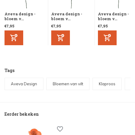
Aveva design -
Aveva design -
Aveva design -
bloem v...
bloem v...
bloem v...
€7,95
€7,95
€7,95
Tags
Aveva Design
Bloemen van vilt
Klaproos
V
Eerder bekeken