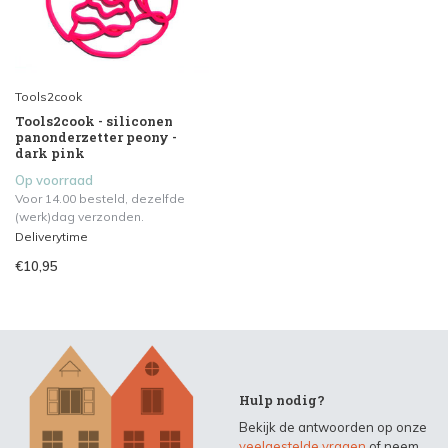
Tools2cook
Tools2cook - siliconen
panonderzetter peony -
dark pink
Op voorraad
Voor 14.00 besteld, dezelfde
(werk)dag verzonden.
Deliverytime
€10,95
Hulp nodig?
Bekijk de antwoorden op onze
veelgestelde vragen
of neem