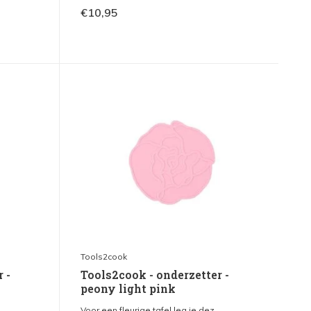
€10,95
Tools2cook
 -
Tools2cook - onderzetter -
peony light pink
.
Voor een fleurige tafel leg je dez...