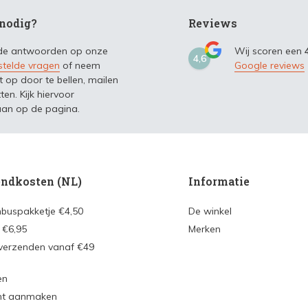
nodig?
Reviews
 de antwoorden op onze
Wij scoren een
4,6
stelde vragen
of neem
Google reviews
t op door te bellen, mailen
ten. Kijk hiervoor
an op de pagina.
ndkosten (NL)
Informatie
nbuspakketje €4,50
De winkel
 €6,95
Merken
 verzenden vanaf €49
en
nt aanmaken