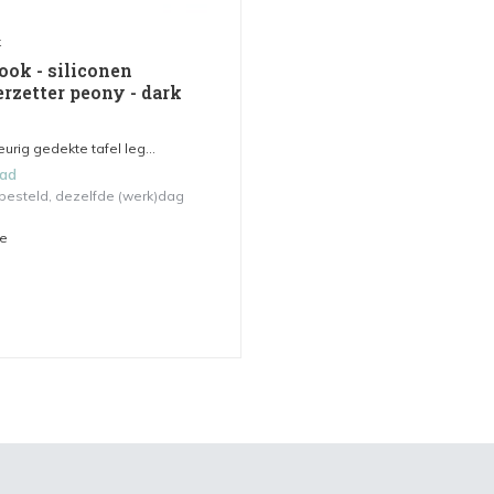
k
ook - siliconen
rzetter peony - dark
eurig gedekte tafel leg...
aad
 besteld, dezelfde (werk)dag
me