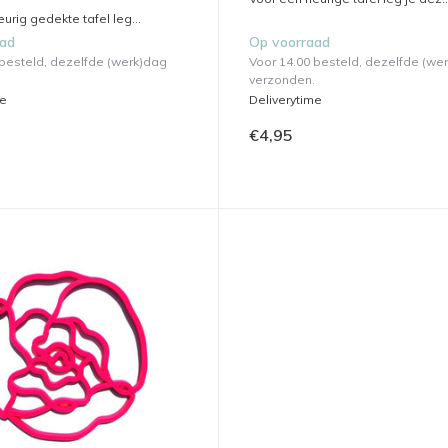
eurig gedekte tafel leg...
aad
Op voorraad
 besteld, dezelfde (werk)dag
Voor 14.00 besteld, dezelfde (we
verzonden.
me
Deliverytime
€4,95