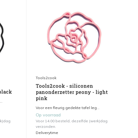
Tools2cook
Tools2cook - siliconen
black
panonderzetter peony - light
pink
..
Voor een fleurig gedekte tafel leg...
Op voorraad
rk)dag
Voor 14.00 besteld, dezelfde (werk)dag
verzonden.
Deliverytime