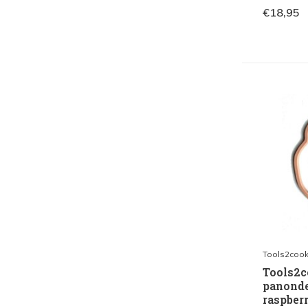
€18,95
Tools2coo
Tools2c
panonde
raspber