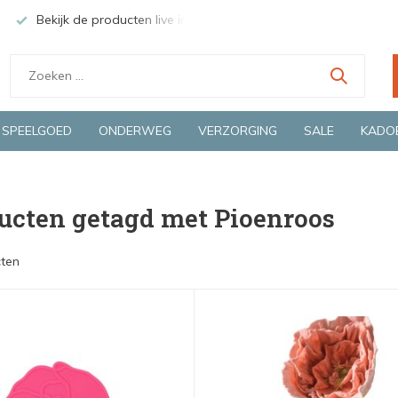
Bekijk de producten live in onze winkel in Deventer
Groen
SPEELGOED
ONDERWEG
VERZORGING
SALE
KADO
ucten getagd met Pioenroos
ten