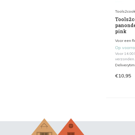
Tools2coo
Tools2c
panonde
pink
Voor een fl
Op voorr
Voor 14.00
verzonden.
Deliveryti
€10,95