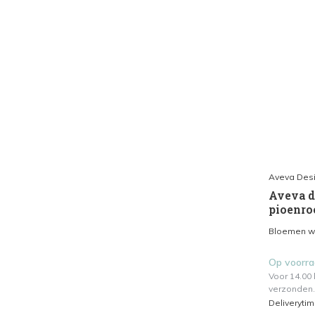
Aveva Des
Aveva d
pioenro
Bloemen waa
Op voorr
Voor 14.00
verzonden.
Deliveryti