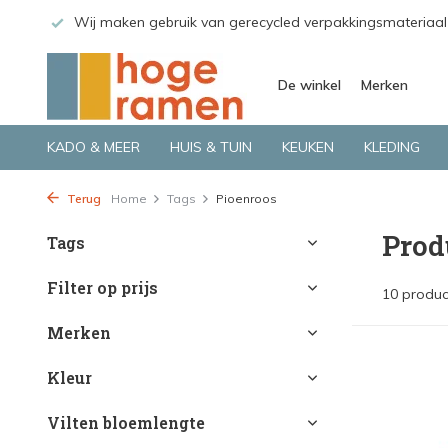
 GLS.
Wij maken gebruik van gerecycled verpakkingsmateriaal
De winkel
Merken
KADO & MEER
HUIS & TUIN
KEUKEN
KLEDING
Terug
Home
Tags
Pioenroos
Prod
Tags
Filter op prijs
10 produc
Merken
Kleur
Vilten bloemlengte