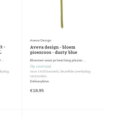
Aveva Design
t -
Aveva design - bloem
L
pioenroos - dusty blue
...
Bloemen waar je heel lang plezier ...
Op voorraad
rk)dag
Voor 14.00 besteld, dezelfde (werk)dag
verzonden.
Deliverytime
€18,95