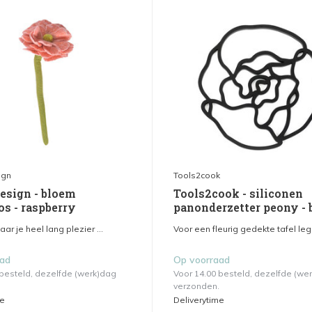
ign
Tools2cook
esign - bloem
Tools2cook - siliconen
os - raspberry
panonderzetter peony - 
r je heel lang plezier ...
Voor een fleurig gedekte tafel leg.
aad
Op voorraad
 besteld, dezelfde (werk)dag
Voor 14.00 besteld, dezelfde (we
verzonden.
me
Deliverytime