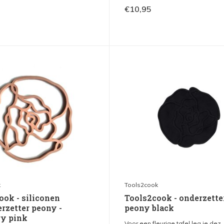
€10,95
k
Tools2cook
ook - siliconen
Tools2cook - onderzetter
rzetter peony -
peony black
ry pink
Voor een fleurige tafel leg je dez..