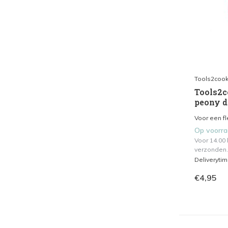
Tools2coo
Tools2co
peony d
Voor een fle
Op voorr
Voor 14.00
verzonden.
Deliveryti
€4,95