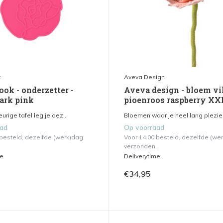
k
Aveva Design
ok - onderzetter -
Aveva design - bloem vil
ark pink
pioenroos raspberry XX
urige tafel leg je dez...
Bloemen waar je heel lang plezier 
aad
Op voorraad
 besteld, dezelfde (werk)dag
Voor 14.00 besteld, dezelfde (we
verzonden.
me
Deliverytime
€34,95