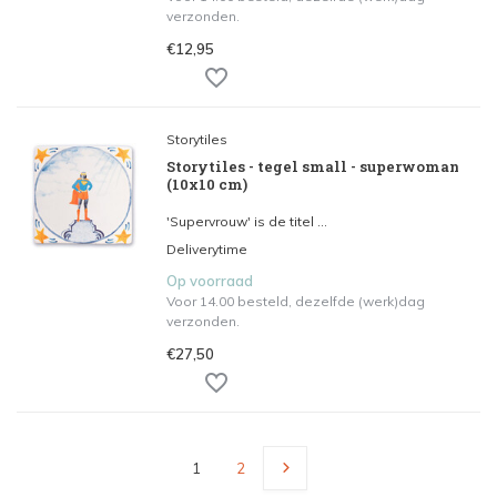
verzonden.
€12,95
Storytiles
Storytiles - tegel small - superwoman
(10x10 cm)
'Supervrouw' is de titel ...
Deliverytime
Op voorraad
Voor 14.00 besteld, dezelfde (werk)dag
verzonden.
€27,50
1
2