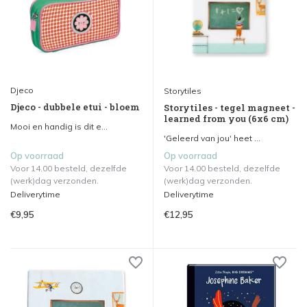
Djeco
Storytiles
Djeco - dubbele etui - bloem
Storytiles - tegel magneet -
learned from you (6x6 cm)
Mooi en handig is dit e...
'Geleerd van jou' heet ...
Op voorraad
Op voorraad
Voor 14.00 besteld, dezelfde
Voor 14.00 besteld, dezelfde
(werk)dag verzonden.
(werk)dag verzonden.
Deliverytime
Deliverytime
€9,95
€12,95