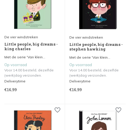
De vier windstreken
De vier windstreken
Little people, big dreams -
Little people, big dreams -
king charles
stephen hawking
Met de serie 'Van klein...
Met de serie 'Van klein...
Op voorraad
Op voorraad
Voor 14.00 besteld, dezelfde
Voor 14.00 besteld, dezelfde
(werk)dag verzonden.
(werk)dag verzonden.
Deliverytime
Deliverytime
€16,99
€16,99