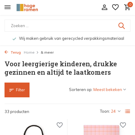
0
Bekijk de producten live in onze winkel in Deventer
Terug
Home
& meer
Voor leergierige kinderen, drukke
gezinnen en altijd te laatkomers
Sorteren op:
Filter
Toon:
33 producten