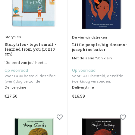
Storytiles
De vier windstreken
Storytiles - tegel small -
Little people, big dreams -
learned from you (10x10
josephine baker
cm)
Met de serie 'Van klein...
'Geleerd van jou' heet ...
Op voorraad
Op voorraad
Voor 14.00 besteld, dezelfde
Voor 14.00 besteld, dezelfde
(werk)dag verzonden.
(werk)dag verzonden.
Deliverytime
Deliverytime
€27,50
€16,99