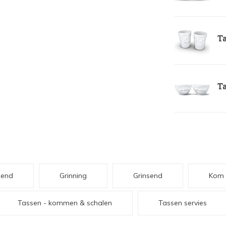
Ta
Ta
zend
Grinning
Grinsend
Kom
Tassen - kommen & schalen
Tassen servies