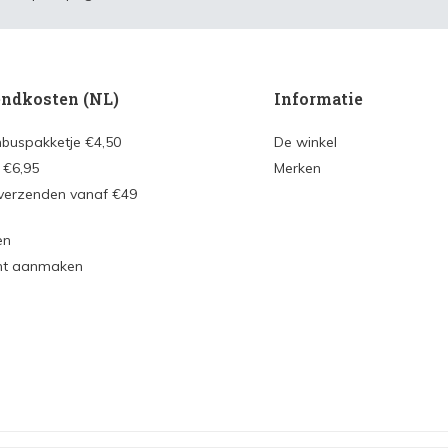
ndkosten (NL)
Informatie
nbuspakketje €4,50
De winkel
 €6,95
Merken
 verzenden vanaf €49
en
nt aanmaken