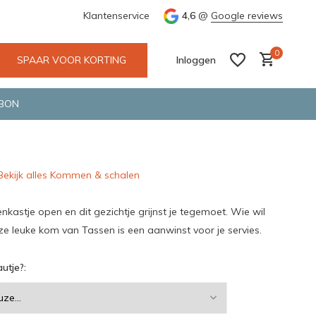
e en snelle bezorging door o.a. Fietskoerier en GLS.
Klantenservice
4,6
@
Google reviews
Wij maken
0
SPAAR VOOR KORTING
Inloggen
BON
Bekijk alles Kommen & schalen
Account aanmaken
Account aanmaken
enkastje open en dit gezichtje grijnst je tegemoet. Wie wil
ze leuke kom van Tassen is een aanwinst voor je servies.
utje?: