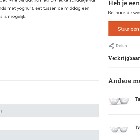
oet. Wie wil dat nu niet? Dit leuke schaaltje van
Heb je een
tends met yoghurt, eet tussen de middag een
Bel naar de win
s is mogelijk.
Stuur een
Delen
Verkrijgbaar
Andere me
Ta
g
Ta