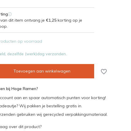
ting
i
van dit item ontvang je
€1,25
korting op je
oop.
roducten op voorraad
eld, dezelfde (werk)dag verzonden.
Toevoegen aan winkelwagen
en bij Hoge Ramen?
ccount aan en spaar automatisch punten voor korting!
adeautje? Wij pakken je bestelling gratis in.
rzenden gebruiken wij gerecycled verpakkingsmateriaal.