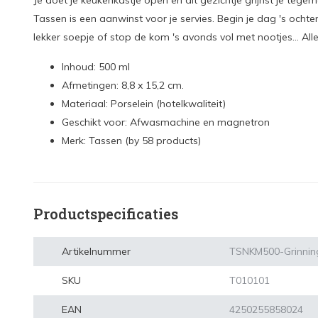
Je doet je keukenkastje open en dit gezichtje grijnst je tegem
Tassen is een aanwinst voor je servies. Begin je dag 's och
lekker soepje of stop de kom 's avonds vol met nootjes... Alle
Inhoud: 500 ml
Afmetingen: 8,8 x 15,2 cm.
Materiaal: Porselein (hotelkwaliteit)
Geschikt voor: Afwasmachine en magnetron
Merk: Tassen (by 58 products)
Productspecificaties
Artikelnummer
TSNKM500-Grinnin
SKU
T010101
EAN
4250255858024