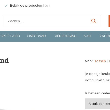
Bekijk de producten live in onze winkel in Deventer
Groen
SPEELGOED
ONDERWEG
VERZORGING
SALE
KADO
end
Merk:
Tassen
Je doet je keuk
dat nu niet? De
Is het een cadea