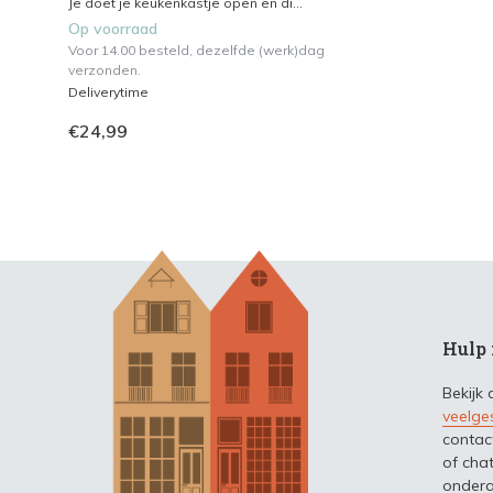
Je doet je keukenkastje open en di...
Op voorraad
Voor 14.00 besteld, dezelfde (werk)dag
verzonden.
Deliverytime
€24,99
Hulp 
Bekijk
veelge
contac
of chat
ondera