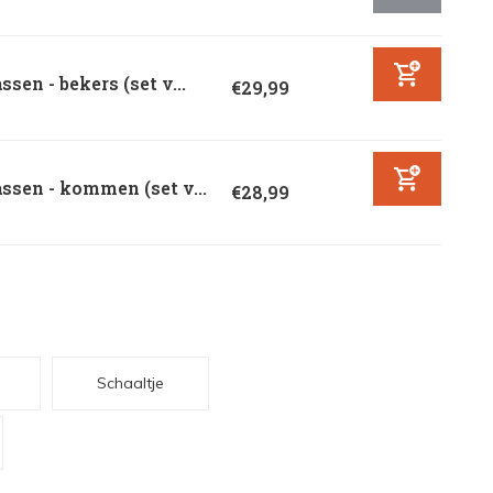
ssen - bekers (set v...
€29,99
ssen - kommen (set v...
€28,99
Schaaltje