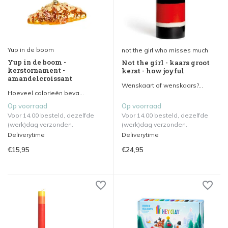
Yup in de boom
not the girl who misses much
Yup in de boom -
Not the girl - kaars groot
kerstornament -
kerst - how joyful
amandelcroissant
Wenskaart of wenskaars?...
Hoeveel calorieën beva...
Op voorraad
Op voorraad
Voor 14.00 besteld, dezelfde
Voor 14.00 besteld, dezelfde
(werk)dag verzonden.
(werk)dag verzonden.
Deliverytime
Deliverytime
€15,95
€24,95