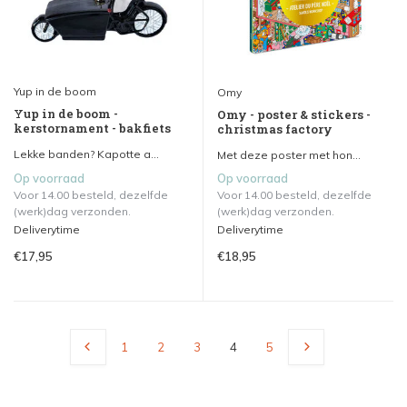
Yup in de boom
Omy
Yup in de boom -
Omy - poster & stickers -
kerstornament - bakfiets
christmas factory
Lekke banden? Kapotte a...
Met deze poster met hon...
Op voorraad
Op voorraad
Voor 14.00 besteld, dezelfde
Voor 14.00 besteld, dezelfde
(werk)dag verzonden.
(werk)dag verzonden.
Deliverytime
Deliverytime
€17,95
€18,95
1
2
3
4
5