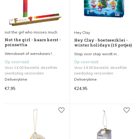
not the girl who misses much
Hey Clay
Not the girl - kaars kerst -
Hey Clay - boetseerklei -
poinsettia
winter holidays (15 potjes)
Wenskaart of wenskaars?...
Stap voor stap wordt in...
Op voorraad
Op voorraad
Voor 14.00 besteld, dezelfde
Voor 14.00 besteld, dezelfde
(werk)dag verzonden.
(werk)dag verzonden.
Deliverytime
Deliverytime
€7,95
€24,95