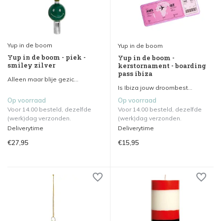
Yup in de boom
Yup in de boom
Yup in de boom - piek -
Yup in de boom -
smiley zilver
kerstornament - boarding
pass ibiza
Alleen maar blije gezic...
Is Ibiza jouw droombest...
Op voorraad
Op voorraad
Voor 14.00 besteld, dezelfde
Voor 14.00 besteld, dezelfde
(werk)dag verzonden.
(werk)dag verzonden.
Deliverytime
Deliverytime
€27,95
€15,95