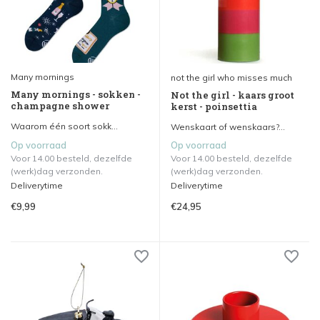
Many mornings
not the girl who misses much
Many mornings - sokken -
Not the girl - kaars groot
champagne shower
kerst - poinsettia
Waarom één soort sokk...
Wenskaart of wenskaars?...
Op voorraad
Op voorraad
Voor 14.00 besteld, dezelfde
Voor 14.00 besteld, dezelfde
(werk)dag verzonden.
(werk)dag verzonden.
Deliverytime
Deliverytime
€9,99
€24,95