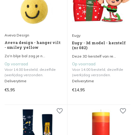
Aveva Design
Eugy
Aveva design - hanger vilt
Eugy - 3d model - kerstelf
- smiley yellow
(nr 082)
Zo'n blije bal zag je n...
Deze 3D kerstelf van re...
Op voorraad
Op voorraad
Voor 14.00 besteld, dezelfde
Voor 14.00 besteld, dezelfde
(werk)dag verzonden.
(werk)dag verzonden.
Deliverytime
Deliverytime
€5,95
€14,95