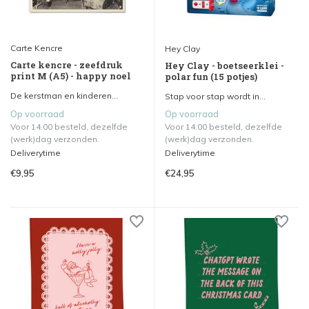
Carte Kencre
Hey Clay
Carte kencre - zeefdruk
Hey Clay - boetseerklei -
print M (A5) - happy noel
polar fun (15 potjes)
De kerstman en kinderen...
Stap voor stap wordt in...
Op voorraad
Op voorraad
Voor 14.00 besteld, dezelfde
Voor 14.00 besteld, dezelfde
(werk)dag verzonden.
(werk)dag verzonden.
Deliverytime
Deliverytime
€9,95
€24,95