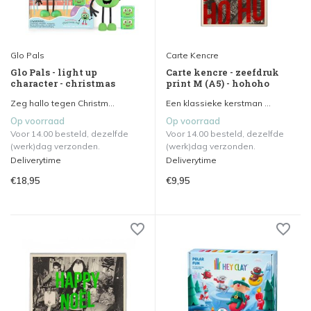
Glo Pals
Carte Kencre
Glo Pals - light up
Carte kencre - zeefdruk
character - christmas
print M (A5) - hohoho
Zeg hallo tegen Christm...
Een klassieke kerstman ...
Op voorraad
Op voorraad
Voor 14.00 besteld, dezelfde
Voor 14.00 besteld, dezelfde
(werk)dag verzonden.
(werk)dag verzonden.
Deliverytime
Deliverytime
€18,95
€9,95