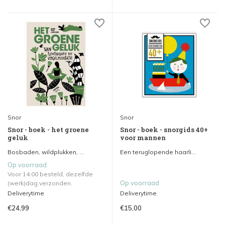
Snor
Snor
Snor - boek - het groene
Snor - boek - snorgids 40+
geluk
voor mannen
Bosbaden, wildplukken, ...
Een teruglopende haarli...
Op voorraad
Voor 14.00 besteld, dezelfde
Op voorraad
(werk)dag verzonden.
Deliverytime
Deliverytime
€24,99
€15,00