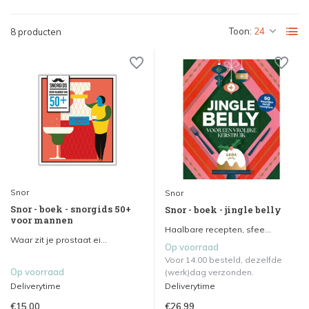
Toon:
8 producten
Snor
Snor
Snor - boek - snorgids 50+
Snor - boek - jingle belly
voor mannen
Haalbare recepten, sfee...
Waar zit je prostaat ei...
Op voorraad
Voor 14.00 besteld, dezelfde
Op voorraad
(werk)dag verzonden.
Deliverytime
Deliverytime
€15,00
€26,99