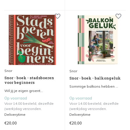
Snor
Snor
Snor - boek - stadsboeren
Snor - boek - balkongeluk
voor beginners
Sommige balkons hebben ...
Wil jij je eigen groent...
Op voorraad
Op voorraad
Voor 14.00 besteld, dezelfde
Voor 14.00 besteld, dezelfde
(werk)dag verzonden.
(werk)dag verzonden.
Deliverytime
Deliverytime
€20,00
€20,00