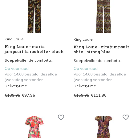
King Louie
King Louie
King Louie - maria
King Louie - zita jumpsuit
jumpsuit la rochelle - black
shio - strong blue
Soepelvallende comforta...
Soepelvallende comforta...
Op voorraad
Op voorraad
Voor 14.00 besteld, dezelfde
Voor 14.00 besteld, dezelfde
(werk)dag verzonden.
(werk)dag verzonden.
Deliverytime
Deliverytime
€139,95
€159,95
€97,96
€111,96