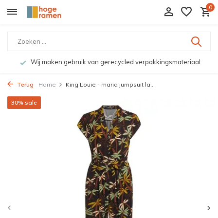
0
Bekijk de producten live in onze winkel in Deventer
Terug
Home
King Louie - maria jumpsuit la...
30% sale