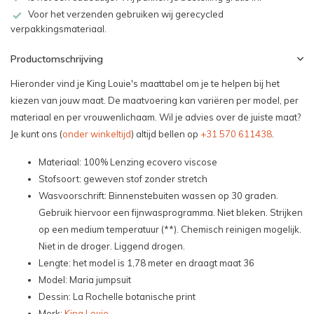
Voor het verzenden gebruiken wij gerecycled
verpakkingsmateriaal.
Productomschrijving
Hieronder vind je King Louie's maattabel om je te helpen bij het
kiezen van jouw maat. De maatvoering kan variëren per model, per
materiaal en per vrouwenlichaam. Wil je advies over de juiste maat?
Je kunt ons (
onder winkeltijd
) altijd bellen op
+31 570 611438
.
Materiaal: 100% Lenzing ecovero viscose
Stofsoort: geweven stof zonder stretch
Wasvoorschrift: Binnenstebuiten wassen op 30 graden.
Gebruik hiervoor een fijnwasprogramma. Niet bleken. Strijken
op een medium temperatuur (**). Chemisch reinigen mogelijk.
Niet in de droger. Liggend drogen.
Lengte: het model is 1,78 meter en draagt maat 36
Model: Maria jumpsuit
Dessin: La Rochelle botanische print
Merk:
King Louie