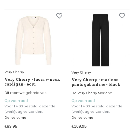
Very Cherry
Very Cherry
Very Cherry - lucia v-neck
Very Cherry - marlene
cardigan - ecru
pants gabardine - black
Dit roomwit gebreid ves...
De Very Cherry Marlene ...
Op voorraad
Op voorraad
Voor 14.00 besteld, dezelfde
Voor 14.00 besteld, dezelfde
(werk)dag verzonden.
(werk)dag verzonden.
Deliverytime
Deliverytime
€89,95
€109,95