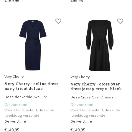
€169,95
€99,95
Very Cherry
Very Cherry
Very Cherry - celine dress -
Very cherry - cross over
navy tricot deluxe
dress jersey crepe - black
Deze donkerblauwe jurk ...
Deze Cross Over Dress i...
Op voorraad
Op voorraad
Voor 14.00 besteld, dezelfde
Voor 14.00 besteld, dezelfde
(werk)dag verzonden.
(werk)dag verzonden.
Deliverytime
Deliverytime
€149,95
€149,95