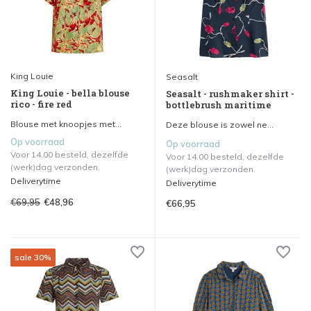
King Louie
Seasalt
King Louie - bella blouse
Seasalt - rushmaker shirt -
rico - fire red
bottlebrush maritime
Blouse met knoopjes met...
Deze blouse is zowel ne...
Op voorraad
Op voorraad
Voor 14.00 besteld, dezelfde
Voor 14.00 besteld, dezelfde
(werk)dag verzonden.
(werk)dag verzonden.
Deliverytime
Deliverytime
€69,95
€48,96
€66,95
sale 30%