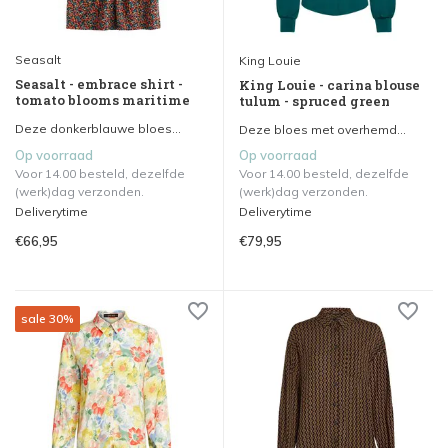
Seasalt
King Louie
Seasalt - embrace shirt -
King Louie - carina blouse
tomato blooms maritime
tulum - spruced green
Deze donkerblauwe bloes...
Deze bloes met overhemd...
Op voorraad
Op voorraad
Voor 14.00 besteld, dezelfde
Voor 14.00 besteld, dezelfde
(werk)dag verzonden.
(werk)dag verzonden.
Deliverytime
Deliverytime
€66,95
€79,95
sale 30%