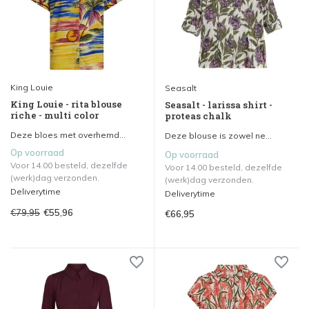
King Louie
Seasalt
King Louie - rita blouse
Seasalt - larissa shirt -
riche - multi color
proteas chalk
Deze bloes met overhemd...
Deze blouse is zowel ne...
Op voorraad
Op voorraad
Voor 14.00 besteld, dezelfde
Voor 14.00 besteld, dezelfde
(werk)dag verzonden.
(werk)dag verzonden.
Deliverytime
Deliverytime
€79,95
€55,96
€66,95