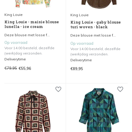
King Louie
King Louie
King Louie - maisie blouse
King Louie - gaby blouse
lunella - ice cream
turi woven - black
Deze blouse met losse f...
Deze blouse met losse f...
Op voorraad
Op voorraad
Voor 14.00 besteld, dezelfde
Voor 14.00 besteld, dezelfde
(werk)dag verzonden.
(werk)dag verzonden.
Deliverytime
Deliverytime
€79,95
€55,96
€89,95