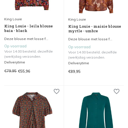
King Louie
King Louie
King Louie - leila blouse
King Louie - maisie blouse
baia - black
myrtle - umbre
Deze blouse met losse f...
Deze blouse met losse f...
Op voorraad
Op voorraad
Voor 14.00 besteld, dezelfde
Voor 14.00 besteld, dezelfde
(werk)dag verzonden.
(werk)dag verzonden.
Deliverytime
Deliverytime
€79,95
€55,96
€89,95