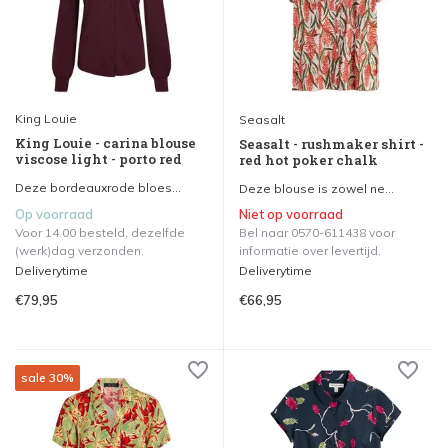
King Louie
Seasalt
King Louie - carina blouse
Seasalt - rushmaker shirt -
viscose light - porto red
red hot poker chalk
Deze bordeauxrode bloes...
Deze blouse is zowel ne...
Op voorraad
Niet op voorraad
Voor 14.00 besteld, dezelfde
Bel naar 0570-611438 voor
(werk)dag verzonden.
informatie over levertijd.
Deliverytime
Deliverytime
€79,95
€66,95
sale 30%