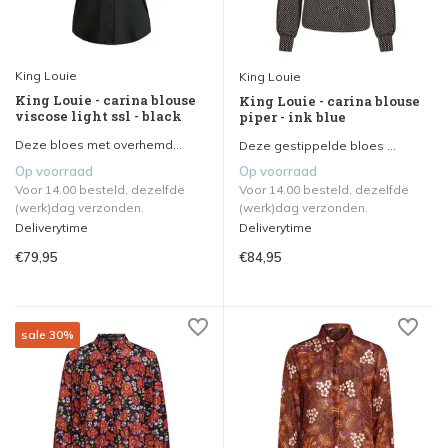
King Louie
King Louie
King Louie - carina blouse
King Louie - carina blouse
viscose light ssl - black
piper - ink blue
Deze bloes met overhemd...
Deze gestippelde bloes ...
Op voorraad
Op voorraad
Voor 14.00 besteld, dezelfde
Voor 14.00 besteld, dezelfde
(werk)dag verzonden.
(werk)dag verzonden.
Deliverytime
Deliverytime
€79,95
€84,95
sale 30%