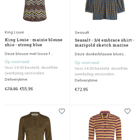
King Louie
Seasalt
King Louie - maisie blouse
Seasalt - 3/4 embrace shirt -
shio - strong blue
marigold sketch marine
Deze blouse met losse f...
Deze donkerblauwe bloes...
Op voorraad
Op voorraad
Voor 14.00 besteld, dezelfde
Voor 14.00 besteld, dezelfde
(werk)dag verzonden.
(werk)dag verzonden.
Deliverytime
Deliverytime
€79,95
€55,96
€72,95