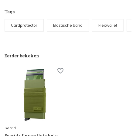
Tags
Cardprotector
Elastische band
Flexwallet
P
Eerder bekeken
Secrid
Secrid - flexwallet - kelp