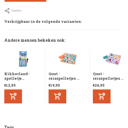
Delen
Verkrijgbaar in de volgende varianten:
Andere mensen bekeken ook:
Kikkerland -
Quut -
Quut -
spelletje...
reisspelletjes ...
reisspelletjes ...
€12,95
€19,95
€24,95
Tags