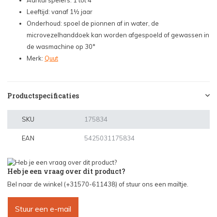
Aantal spelers: 1 tot 4
Leeftijd: vanaf 1½ jaar
Onderhoud: spoel de pionnen af in water, de
microvezelhanddoek kan worden afgespoeld of gewassen in
de wasmachine op 30°
Merk:
Quut
Productspecificaties
SKU
175834
EAN
5425031175834
Heb je een vraag over dit product?
Bel naar de winkel (+31570-611438) of stuur ons een mailtje.
Stuur een e-mail