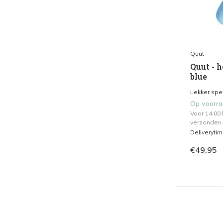
Quut
Quut - 
blue
Lekker spel
Op voorr
Voor 14.00
verzonden.
Deliveryti
€49,95