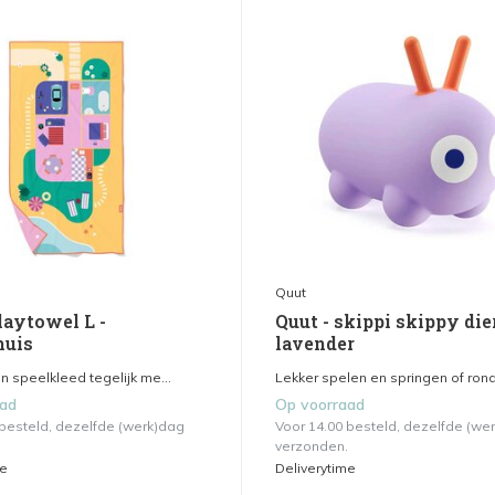
Quut
laytowel L -
Quut - skippi skippy dier
huis
lavender
 speelkleed tegelijk me...
Lekker spelen en springen of rond
aad
Op voorraad
 besteld, dezelfde (werk)dag
Voor 14.00 besteld, dezelfde (we
verzonden.
me
Deliverytime