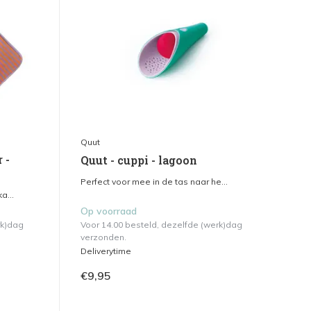
Quut
 -
Quut - cuppi - lagoon
Perfect voor mee in de tas naar he...
a...
Op voorraad
rk)dag
Voor 14.00 besteld, dezelfde (werk)dag
verzonden.
Deliverytime
€9,95