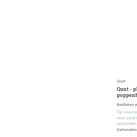
Quut
Quut - p
poppen
Badlaken en
Op voorr
Voor 14.00
verzonden.
Deliveryti