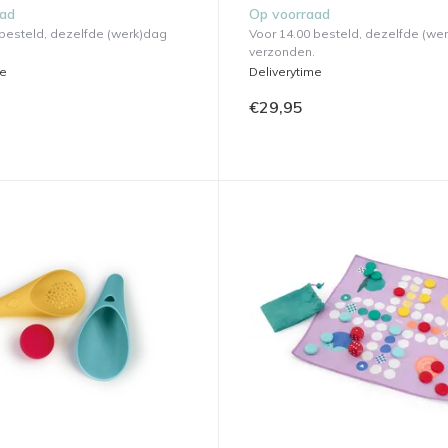
aad
Op voorraad
 besteld, dezelfde (werk)dag
Voor 14.00 besteld, dezelfde (we
verzonden.
me
Deliverytime
€29,95