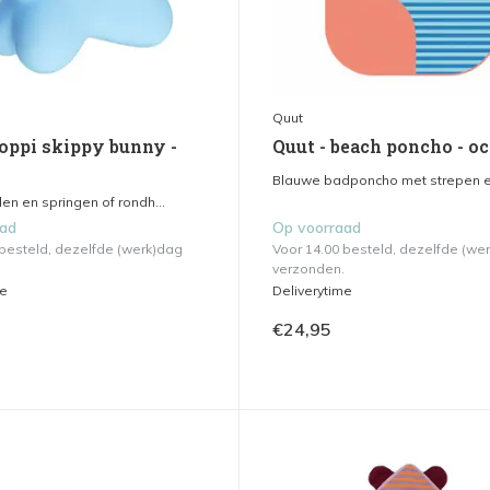
Quut
hoppi skippy bunny -
Quut - beach poncho - o
Blauwe badponcho met strepen en
en en springen of rondh...
aad
Op voorraad
 besteld, dezelfde (werk)dag
Voor 14.00 besteld, dezelfde (we
verzonden.
me
Deliverytime
€24,95