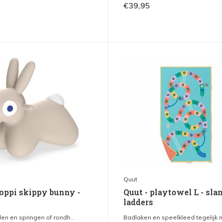
€39,95
Quut
hoppi skippy bunny -
Quut - playtowel L - sla
ladders
en en springen of rondh...
Badlaken en speelkleed tegelijk m