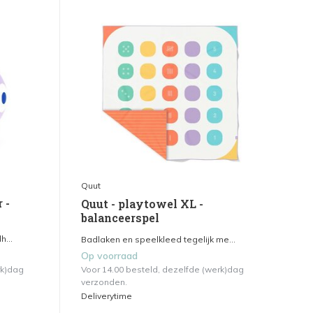
Quut
 -
Quut - playtowel XL -
balanceerspel
h...
Badlaken en speelkleed tegelijk me...
Op voorraad
rk)dag
Voor 14.00 besteld, dezelfde (werk)dag
verzonden.
Deliverytime