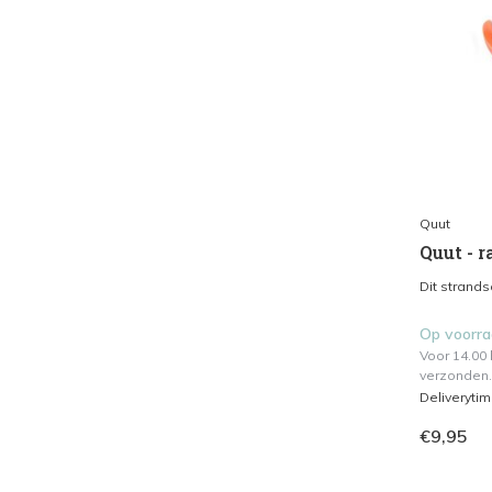
Quut
Quut - r
Dit strands
Op voorr
Voor 14.00
verzonden.
Deliveryti
€9,95