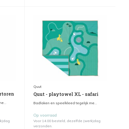
Quut
rtoren
Quut - playtowel XL - safari
e...
Badlaken en speelkleed tegelijk me...
Op voorraad
rk)dag
Voor 14.00 besteld, dezelfde (werk)dag
verzonden.