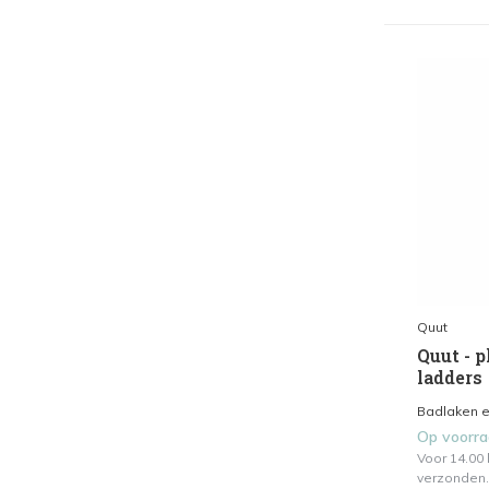
Quut
Quut - 
ladders
Badlaken en
Op voorr
Voor 14.00
verzonden.