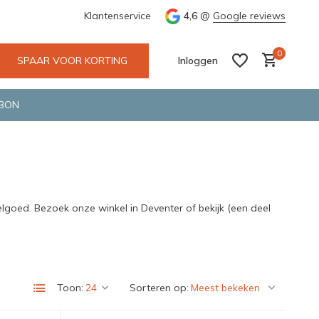
e en snelle bezorging door o.a. Fietskoerier en GLS.
Klantenservice
4,6
@
Google reviews
Wij maken
0
SPAAR VOOR KORTING
Inloggen
BON
Account aanmaken
Account aanmaken
lgoed. Bezoek onze winkel in Deventer of bekijk (een deel
Toon:
Sorteren op: