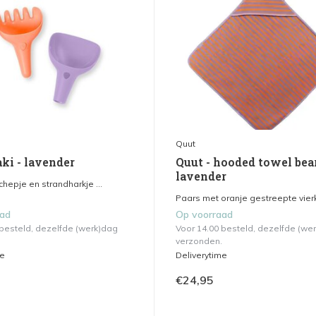
Quut
aki - lavender
Quut - hooded towel bear
lavender
chepje en strandharkje ...
Paars met oranje gestreepte vierk
aad
Op voorraad
 besteld, dezelfde (werk)dag
Voor 14.00 besteld, dezelfde (we
verzonden.
me
Deliverytime
€24,95