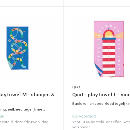
Quut
playtowel M - slangen &
Quut - playtowel L - vuu
Badlaken en speelkleed tegelijk m
 speelkleed tegelijk me...
aad
Op voorraad
 besteld, dezelfde (werk)dag
Voor 14.00 besteld, dezelfde (we
verzonden.