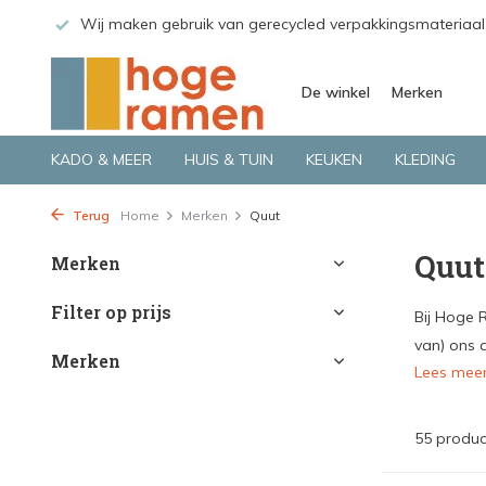
 GLS.
Wij maken gebruik van gerecycled verpakkingsmateriaal
De winkel
Merken
KADO & MEER
HUIS & TUIN
KEUKEN
KLEDING
Terug
Home
Merken
Quut
Quut
Merken
Filter op prijs
Bij Hoge 
van) ons a
Merken
Lees mee
55 produc