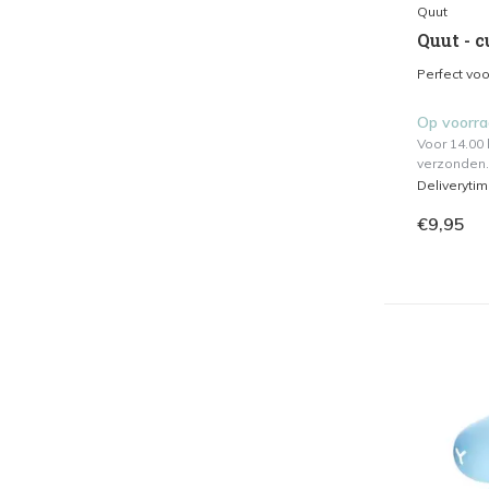
Quut
Quut - c
Perfect voo
Op voorr
Voor 14.00
verzonden.
Deliveryti
€9,95