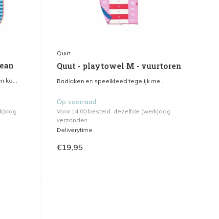
Quut
cean
Quut - playtowel M - vuurtoren
 ko...
Badlaken en speelkleed tegelijk me...
Op voorraad
rk)dag
Voor 14.00 besteld, dezelfde (werk)dag
verzonden.
Deliverytime
€19,95