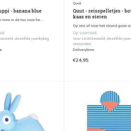
Quut
uppi - banana blue
Quut - reisspelletjes - bo
kaas en eieren
r mee in de tas naar he...
Op reis of naar het strand gaan wo
aad
Op voorraad
 besteld, dezelfde (werk)dag
Voor 14.00 besteld, dezelfde (we
verzonden.
me
Deliverytime
€24,95