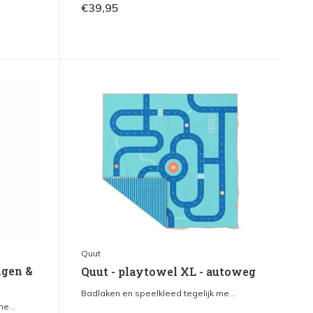
€39,95
Quut
ngen &
Quut - playtowel XL - autoweg
Badlaken en speelkleed tegelijk me...
e...