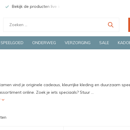
Bekijk de producten live in onze winkel in Deventer
Groen
SPEELGOED
ONDERWEG
VERZORGING
SALE
KADO
Ramen vind je originele cadeaus, kleurrijke kleding en duurzaam spee
ssortiment online. Zoek je iets speciaals? Stuur ...
r
ten