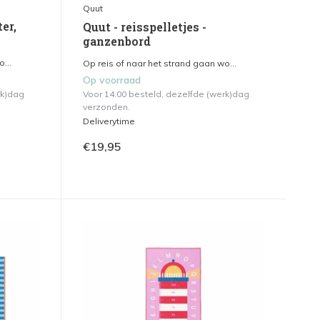
Quut
ter,
Quut - reisspelletjes -
ganzenbord
...
Op reis of naar het strand gaan wo...
Op voorraad
rk)dag
Voor 14.00 besteld, dezelfde (werk)dag
verzonden.
Deliverytime
€19,95