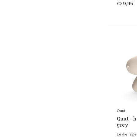
€29,95
Quut
Quut - 
grey
Lekker spel