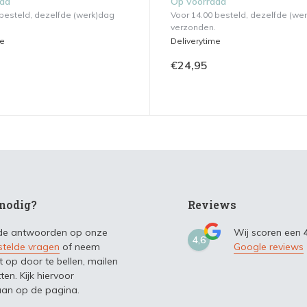
aad
Op voorraad
 besteld, dezelfde (werk)dag
Voor 14.00 besteld, dezelfde (we
verzonden.
me
Deliverytime
€24,95
nodig?
Reviews
 de antwoorden op onze
Wij scoren een
4,6
stelde vragen
of neem
Google reviews
t op door te bellen, mailen
ten. Kijk hiervoor
an op de pagina.