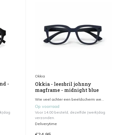
Okkia
nd -
Okkia - leesbril johnny
magframe - midnight blue
Wie veel achter een beeldscherm we...
Op voorraad
rk)dag
Voor 14.00 besteld, dezelfde (werk)dag
verzonden.
Deliverytime
€24,95