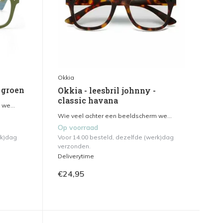
Okkia
- groen
Okkia - leesbril johnny -
classic havana
we...
Wie veel achter een beeldscherm we...
Op voorraad
rk)dag
Voor 14.00 besteld, dezelfde (werk)dag
verzonden.
Deliverytime
€24,95