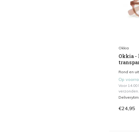
Okkia
Okkia - 
transpa
Rond en ui
Op voorr
Voor 14.00
verzonden.
Deliveryti
€24,95