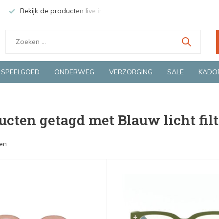
Bekijk de producten live in onze winkel in Deventer
Groen
SPEELGOED
ONDERWEG
VERZORGING
SALE
KADO
ucten getagd met Blauw licht filte
en