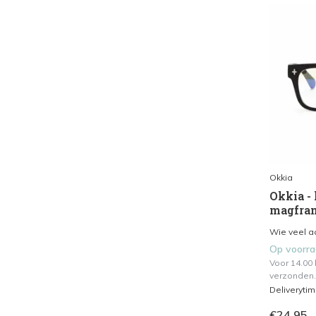
Okkia
Okkia - 
magfram
Wie veel a
Op voorr
Voor 14.00
verzonden.
Deliveryti
€24,95