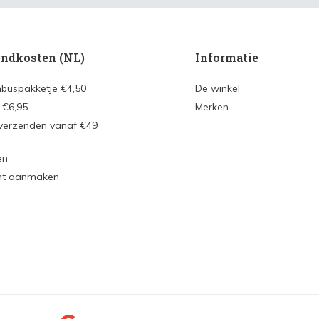
ndkosten (NL)
Informatie
nbuspakketje €4,50
De winkel
 €6,95
Merken
 verzenden vanaf €49
en
nt aanmaken