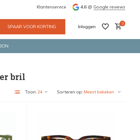
e en snelle bezorging door o.a. Fietskoerier en GLS.
Klantenservice
4,6
@
Google reviews
Wij maken
0
SPAAR VOOR KORTING
Inloggen
BON
r bril
Account aanmaken
Account aanmaken
Toon:
Sorteren op: