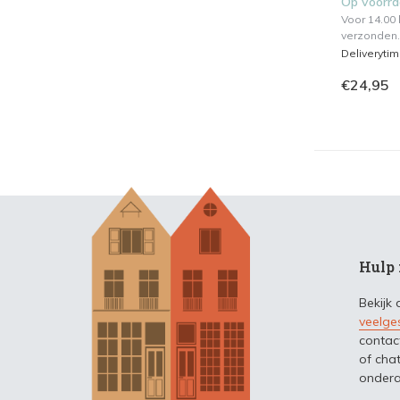
Op voorr
Voor 14.00
verzonden.
Deliveryti
€24,95
Hulp 
Bekijk
veelge
contac
of chat
ondera