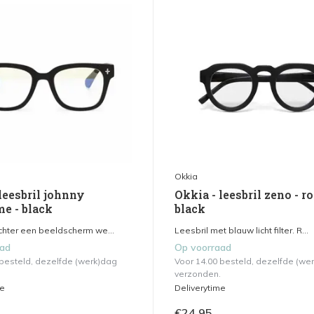
Okkia
leesbril johnny
Okkia - leesbril zeno - ro
e - black
black
chter een beeldscherm we...
Leesbril met blauw licht filter. R...
aad
Op voorraad
 besteld, dezelfde (werk)dag
Voor 14.00 besteld, dezelfde (we
verzonden.
me
Deliverytime
€24,95