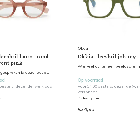
Okkia
leesbril lauro - rond -
Okkia - leesbril johnny 
rent pink
Wie veel achter een beeldscherm 
tgesproken is deze leesb...
aad
Op voorraad
 besteld, dezelfde (werk)dag
Voor 14.00 besteld, dezelfde (we
verzonden.
me
Deliverytime
€24,95