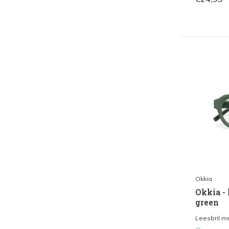
Okkia
Okkia - 
green
Leesbril met