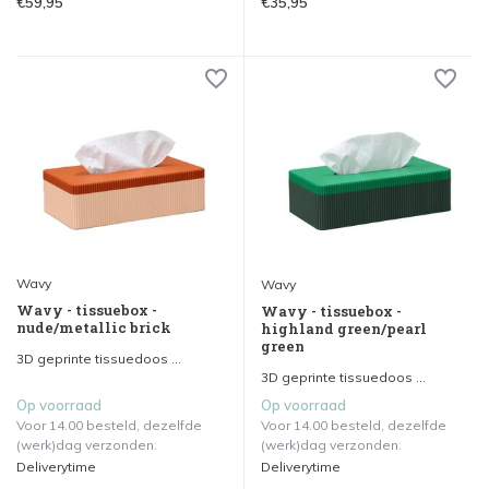
€59,95
€35,95
Wavy
Wavy
Wavy - tissuebox -
Wavy - tissuebox -
nude/metallic brick
highland green/pearl
green
3D geprinte tissuedoos ...
3D geprinte tissuedoos ...
Op voorraad
Op voorraad
Voor 14.00 besteld, dezelfde
Voor 14.00 besteld, dezelfde
(werk)dag verzonden.
(werk)dag verzonden.
Deliverytime
Deliverytime