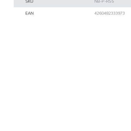
SKU
NB-P-RS5
EAN
4260482333973