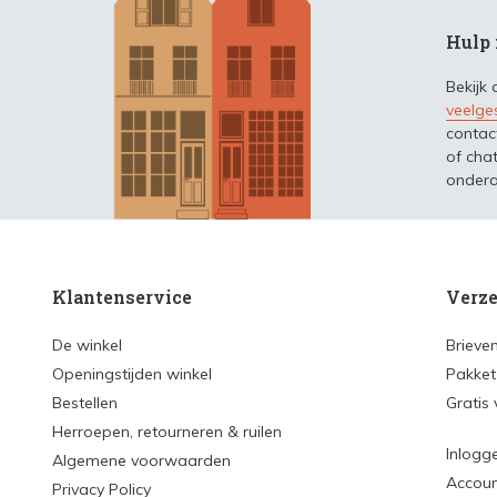
Hulp 
Bekijk
veelge
contac
of chat
ondera
Klantenservice
Verze
De winkel
Brieve
Openingstijden winkel
Pakket
Bestellen
Gratis
Herroepen, retourneren & ruilen
Inlogg
Algemene voorwaarden
Accou
Privacy Policy