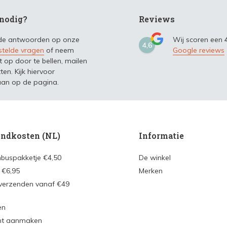
nodig?
Reviews
 de antwoorden op onze
Wij scoren een
4,6
stelde vragen
of neem
Google reviews
t op door te bellen, mailen
ten. Kijk hiervoor
an op de pagina.
ndkosten (NL)
Informatie
nbuspakketje €4,50
De winkel
 €6,95
Merken
 verzenden vanaf €49
en
nt aanmaken