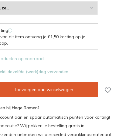
ting
i
van dit item ontvang je
€1,50
korting op je
oop.
roducten op voorraad
eld, dezelfde (werk)dag verzonden.
Toevoegen aan winkelwagen
en bij Hoge Ramen?
ccount aan en spaar automatisch punten voor korting!
adeautje? Wij pakken je bestelling gratis in.
rzenden gebruiken wij gerecycled verpakkingsmateriaal.