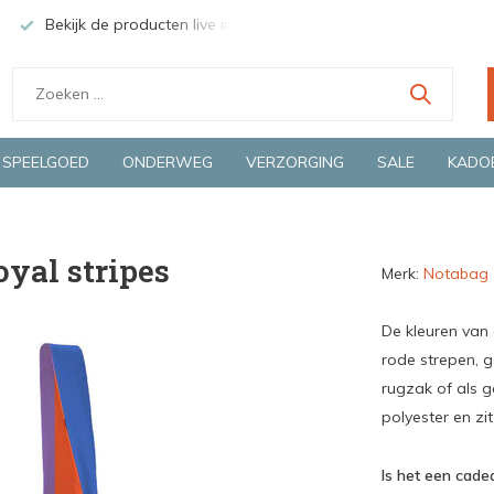
Bekijk de producten live in onze winkel in Deventer
Groen
SPEELGOED
ONDERWEG
VERZORGING
SALE
KADO
oyal stripes
Merk:
Notabag
De kleuren van 
rode strepen, 
rugzak of als g
polyester en zit 
Is het een cadea