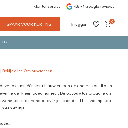
e en snelle bezorging door o.a. Fietskoerier en GLS.
Klantenservice
4,6
@
Google reviews
Wij maken
0
SPAAR VOOR KORTING
Inloggen
BON
Bekijk alles Opvouwtassen
Account aanmaken
Account aanmaken
deze tas, aan één kant blauw en aan de andere kant lila en
geven je gelijk een goed humeur. De opvouwtas draag je als
ewone tas in de hand of over je schouder. Hij is van ripstop
in een etuitje.
utje?: