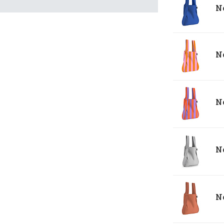
No
No
No
No
No