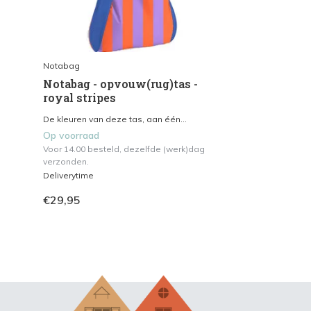
Notabag
Notabag - opvouw(rug)tas -
royal stripes
De kleuren van deze tas, aan één...
Op voorraad
Voor 14.00 besteld, dezelfde (werk)dag
verzonden.
Deliverytime
€29,95