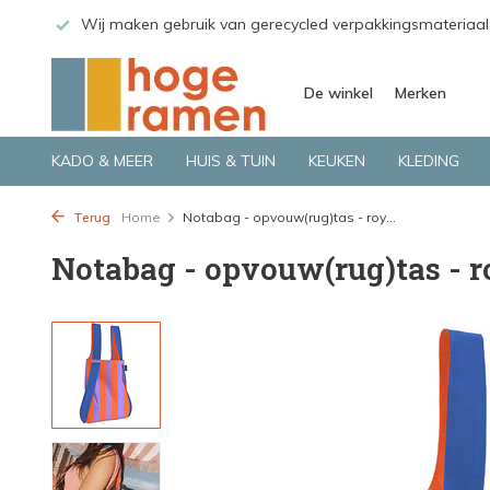
 GLS.
Wij maken gebruik van gerecycled verpakkingsmateriaal
De winkel
Merken
KADO & MEER
HUIS & TUIN
KEUKEN
KLEDING
Terug
Home
Notabag - opvouw(rug)tas - roy...
Notabag - opvouw(rug)tas - r