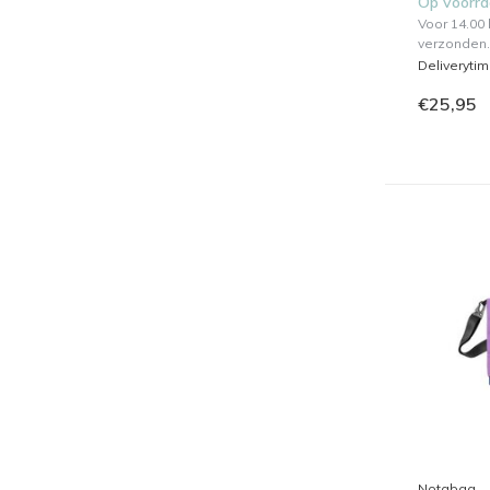
Op voorr
Voor 14.00
verzonden.
Deliveryti
€25,95
Notabag