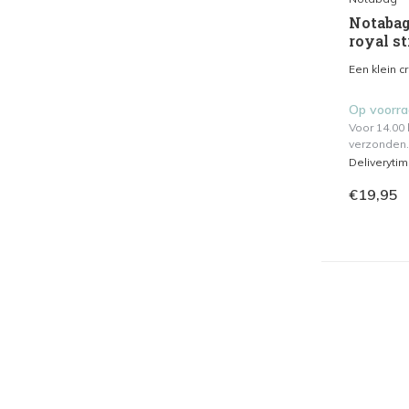
Notabag 
royal st
Een klein c
Op voorr
Voor 14.00
verzonden.
Deliveryti
€19,95