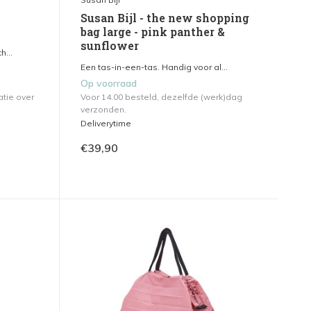
s
Susan Bijl - the new shopping
bag large - pink panther &
sunflower
h...
Een tas-in-een-tas. Handig voor al...
Op voorraad
atie over
Voor 14.00 besteld, dezelfde (werk)dag
verzonden.
Deliverytime
€39,90