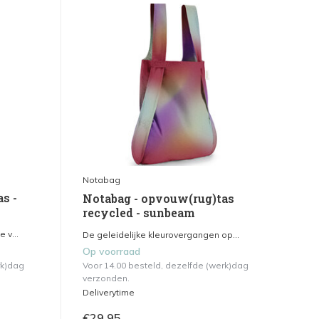
Notabag
s -
Notabag - opvouw(rug)tas
recycled - sunbeam
 v...
De geleidelijke kleurovergangen op...
Op voorraad
rk)dag
Voor 14.00 besteld, dezelfde (werk)dag
verzonden.
Deliverytime
€29,95