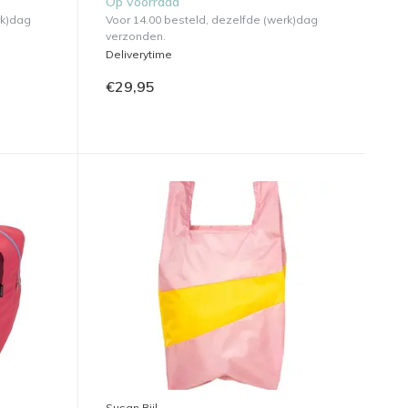
Op voorraad
rk)dag
Voor 14.00 besteld, dezelfde (werk)dag
verzonden.
Deliverytime
€29,95
Susan Bijl