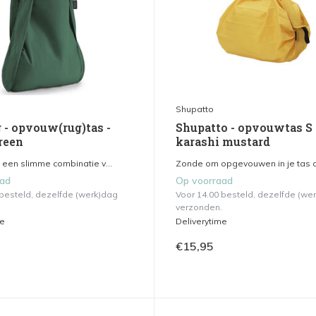
Shupatto
 - opvouw(rug)tas -
Shupatto - opvouwtas S 
reen
karashi mustard
 een slimme combinatie v...
Zonde om opgevouwen in je tas of
aad
Op voorraad
 besteld, dezelfde (werk)dag
Voor 14.00 besteld, dezelfde (we
verzonden.
me
Deliverytime
€15,95