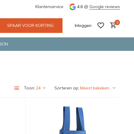
Wij maken gebruik van gerecycled verpakkingsmateriaal
Klantenservice
4,6
@
Google reviews
0
SPAAR VOOR KORTING
Inloggen
BON
Account aanmaken
Account aanmaken
Toon:
Sorteren op: