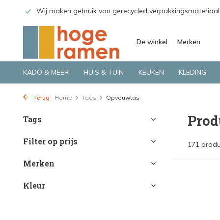
kkingsmateriaal
Bekijk de producten live in onze winkel in Deve
De winkel
Merken
KADO & MEER
HUIS & TUIN
KEUKEN
KLEDING
Terug
Home
Tags
Opvouwtas
Prod
Tags
Filter op prijs
171 prod
Merken
Kleur