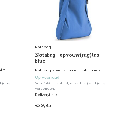
Notabag
-
Notabag - opvouw(rug)tas -
blue
 z...
Notabag is een slimme combinatie v...
Op voorraad
rk)dag
Voor 14.00 besteld, dezelfde (werk)dag
verzonden.
Deliverytime
€29,95