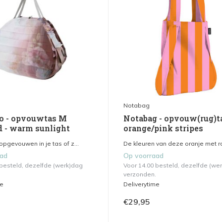
Notabag
o - opvouwtas M
Notabag - opvouw(rug)ta
d - warm sunlight
orange/pink stripes
pgevouwen in je tas of z...
De kleuren van deze oranje met ro
aad
Op voorraad
 besteld, dezelfde (werk)dag
Voor 14.00 besteld, dezelfde (we
verzonden.
me
Deliverytime
€29,95