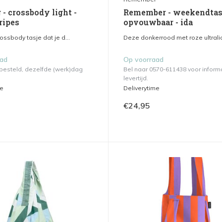
- crossbody light -
Remember - weekendta
ripes
opvouwbaar - ida
rossbody tasje dat je d...
Deze donkerrood met roze ultralic
aad
Op voorraad
 besteld, dezelfde (werk)dag
Bel naar 0570-611438 voor inform
levertijd.
me
Deliverytime
€24,95