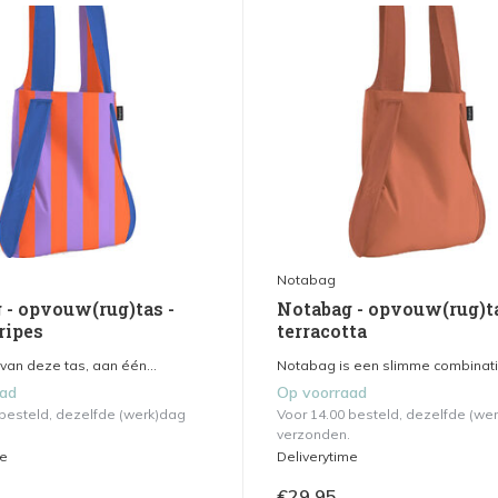
Notabag
 - opvouw(rug)tas -
Notabag - opvouw(rug)ta
ripes
terracotta
van deze tas, aan één...
Notabag is een slimme combinatie
aad
Op voorraad
 besteld, dezelfde (werk)dag
Voor 14.00 besteld, dezelfde (we
verzonden.
me
Deliverytime
€29,95