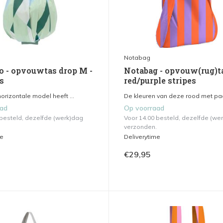
Notabag
o - opvouwtas drop M -
Notabag - opvouw(rug)ta
s
red/purple stripes
orizontale model heeft ...
De kleuren van deze rood met paa
aad
Op voorraad
 besteld, dezelfde (werk)dag
Voor 14.00 besteld, dezelfde (we
verzonden.
me
Deliverytime
€29,95