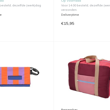
aad
Op voorraad
 besteld, dezelfde (werk)dag
Voor 14.00 besteld, dezelfde (we
verzonden.
me
Deliverytime
€15,95
Remember