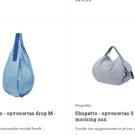
Shupatto
o - opvouwtas drop M -
Shupatto - opvouwtas S 
morning sun
orizontale model heeft ...
Zonde om opgevouwen in je tas of