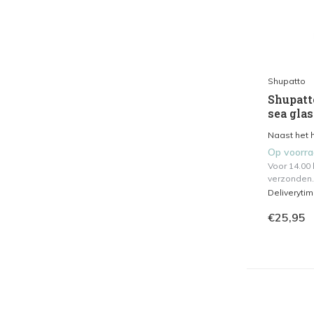
Shupatto
Shupatt
sea glas
Naast het h
Op voorr
Voor 14.00
verzonden.
Deliveryti
€25,95