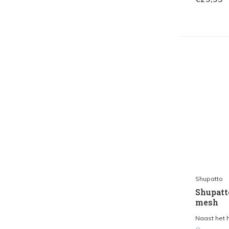
Shupatto
Shupatt
mesh
Naast het h