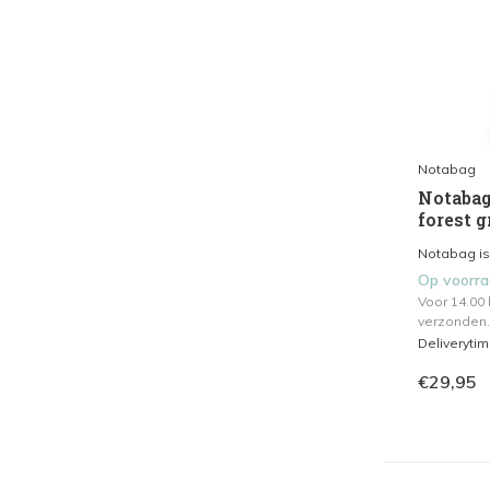
Notabag
Notabag
forest g
Notabag is
Op voorr
Voor 14.00
verzonden.
Deliveryti
€29,95