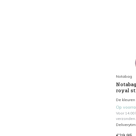
Notabag
Notabag
royal st
De kleuren 
Op voorr
Voor 14.00
verzonden.
Deliveryti
€29,95