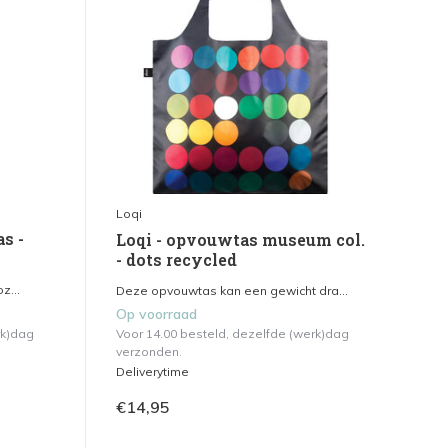
Loqi
s -
Loqi - opvouwtas museum col.
- dots recycled
z...
Deze opvouwtas kan een gewicht dra...
Op voorraad
rk)dag
Voor 14.00 besteld, dezelfde (werk)dag
verzonden.
Deliverytime
€14,95