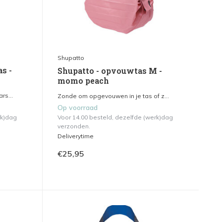
Shupatto
s -
Shupatto - opvouwtas M -
momo peach
rs...
Zonde om opgevouwen in je tas of z...
Op voorraad
rk)dag
Voor 14.00 besteld, dezelfde (werk)dag
verzonden.
Deliverytime
€25,95