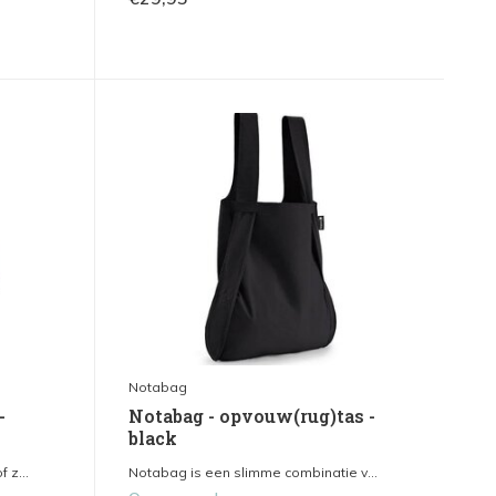
Notabag
-
Notabag - opvouw(rug)tas -
black
 z...
Notabag is een slimme combinatie v...