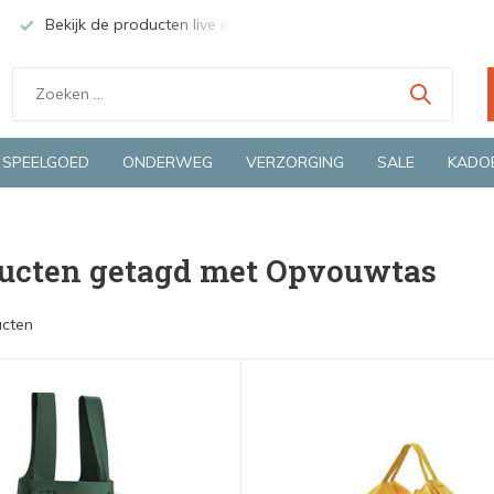
nter
Groene en snelle bezorging door o.a. Fietskoerier en GLS.
SPEELGOED
ONDERWEG
VERZORGING
SALE
KADO
ucten getagd met Opvouwtas
ucten