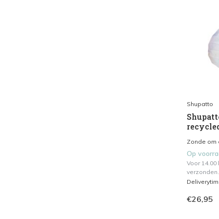
Shupatto
Shupatt
recycle
Zonde om o
Op voorr
Voor 14.00
verzonden.
Deliveryti
€26,95