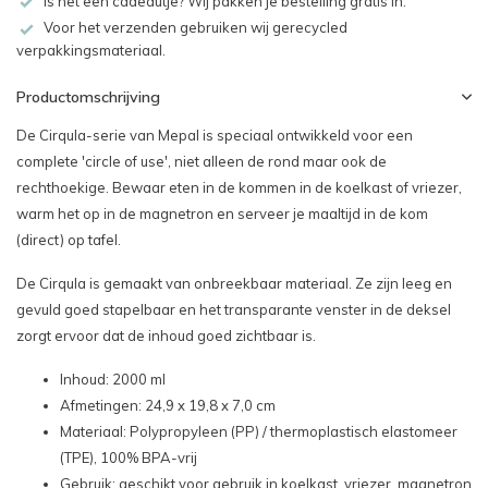
Is het een cadeautje? Wij pakken je bestelling gratis in.
Voor het verzenden gebruiken wij gerecycled
verpakkingsmateriaal.
Productomschrijving
De Cirqula-serie van Mepal is speciaal ontwikkeld voor een
complete 'circle of use', niet alleen de rond maar ook de
rechthoekige. Bewaar eten in de kommen in de koelkast of vriezer,
warm het op in de magnetron en serveer je maaltijd in de kom
(direct) op tafel.
De Cirqula is gemaakt van onbreekbaar materiaal. Ze zijn leeg en
gevuld goed stapelbaar en het transparante venster in de deksel
zorgt ervoor dat de inhoud goed zichtbaar is.
Inhoud: 2000 ml
Afmetingen: 24,9 x 19,8 x 7,0 cm
Materiaal: Polypropyleen (PP) / thermoplastisch elastomeer
(TPE), 100% BPA-vrij
Gebruik: geschikt voor gebruik in koelkast, vriezer, magnetron