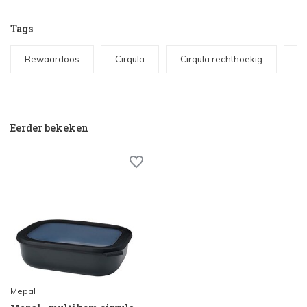
Tags
Bewaardoos
Cirqula
Cirqula rechthoekig
M
Eerder bekeken
Mepal