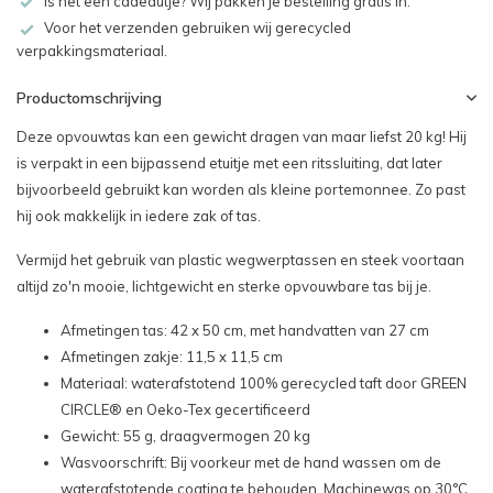
Is het een cadeautje? Wij pakken je bestelling gratis in.
Voor het verzenden gebruiken wij gerecycled
verpakkingsmateriaal.
Productomschrijving
Deze opvouwtas kan een gewicht dragen van maar liefst 20 kg! Hij
is verpakt in een bijpassend etuitje met een ritssluiting, dat later
bijvoorbeeld gebruikt kan worden als kleine portemonnee. Zo past
hij ook makkelijk in iedere zak of tas.
Vermijd het gebruik van plastic wegwerptassen en steek voortaan
altijd zo'n mooie, lichtgewicht en sterke opvouwbare tas bij je.
Afmetingen tas: 42 x 50 cm, met handvatten van 27 cm
Afmetingen zakje: 11,5 x 11,5 cm
Materiaal: waterafstotend
100% gerecycled taft door GREEN
CIRCLE® en Oeko-Tex gecertificeerd
Gewicht: 55 g, draagvermogen 20 kg
Wasvoorschrift: Bij voorkeur met de hand wassen om de
waterafstotende coating te behouden. Machinewas op 30°C