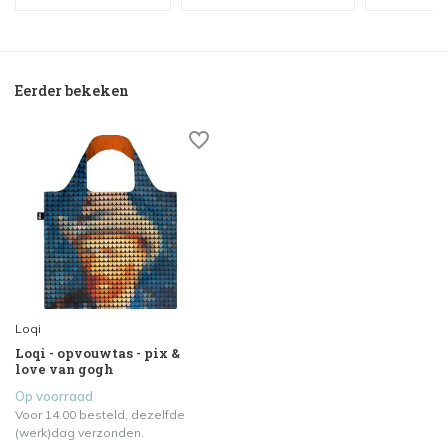
Eerder bekeken
Loqi
Loqi - opvouwtas - pix &
love van gogh
Op voorraad
Voor 14.00 besteld, dezelfde
(werk)dag verzonden.