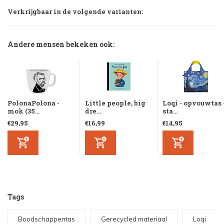
Verkrijgbaar in de volgende varianten:
Andere mensen bekeken ook:
PolonaPolona -
Little people, big
Loqi - opvouwtas 
mok (35...
dre...
sta...
€29,95
€16,99
€14,95
Tags
Boodschappentas
Gerecycled materiaal
Loqi