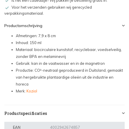
Is het een cadeautje? Wij pakken je bestelling gratis in.
Voor het verzenden gebruiken wij gerecycled
verpakkingsmateriaal.
Productomschrijving
Afmetingen: 7,9 x 8 cm
Inhoud: 150 ml
Materiaal: biocirculaire kunststof, recyclebaar, voedselveilig,
zonder BPA en melaminevrij
Gebruik: kan in de vaatwasser en in de magnetron
Productie: CO²-neutraal geproduceerd in Duitsland, gemaakt
van hergebruikte plantaardige olieën uit de industrie en
horeca
Merk:
Koziol
Productspecificaties
EAN
4002942674857