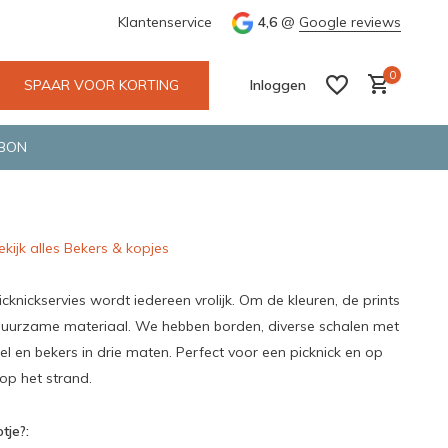
e en snelle bezorging door o.a. Fietskoerier en GLS.
Klantenservice
4,6
@
Google reviews
Wij maken
0
SPAAR VOOR KORTING
Inloggen
BON
ekijk alles Bekers & kopjes
Account aanmaken
Account aanmaken
cknickservies wordt iedereen vrolijk. Om de kleuren, de prints
uurzame materiaal. We hebben borden, diverse schalen met
l en bekers in drie maten. Perfect voor een picknick en op
op het strand.
tje?: