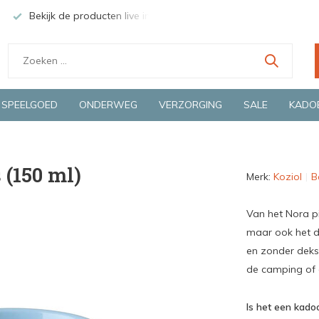
Bekijk de producten live in onze winkel in Deventer
Groen
SPEELGOED
ONDERWEG
VERZORGING
SALE
KADO
 (150 ml)
Merk:
Koziol
B
Van het Nora pi
maar ook het d
en zonder dekse
de camping of 
Is het een kadoo