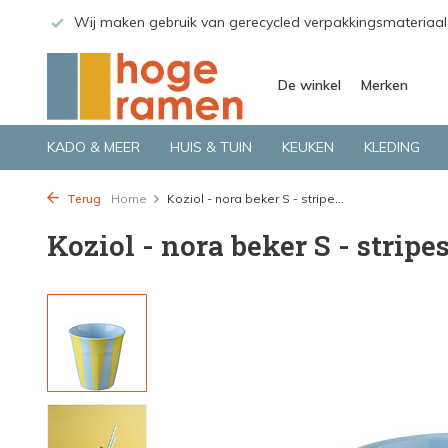
 GLS.
Wij maken gebruik van gerecycled verpakkingsmateriaal
De winkel
Merken
KADO & MEER
HUIS & TUIN
KEUKEN
KLEDING
Terug
Home
Koziol - nora beker S - stripe...
Koziol - nora beker S - stripes