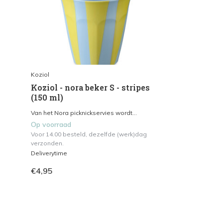
Koziol
Koziol - nora beker S - stripes
(150 ml)
Van het Nora picknickservies wordt...
Op voorraad
Voor 14.00 besteld, dezelfde (werk)dag
verzonden.
Deliverytime
€4,95