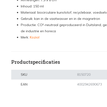
Afmetingen: 7,9 x 8 cm
Inhoud: 150 ml
Materiaal: biocirculaire kunststof, recyclebaar, voedsel
Gebruik: kan in de vaatwasser en in de magnetron
Productie: CO²-neutraal geproduceerd in Duitsland, ge
de industrie en horeca
Merk:
Koziol
Productspecificaties
SKU
8150720
EAN
4002942690673