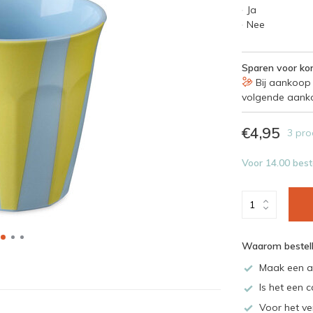
Ja
Nee
Sparen voor kor
Bij aankoop 
volgende aank
€4,95
3 pro
Voor 14.00 best
Waarom bestell
Maak een a
Is het een c
Voor het ve