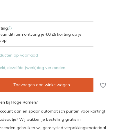
ting
i
van dit item ontvang je
€0,25
korting op je
oop.
ducten op voorraad
eld, dezelfde (werk)dag verzonden.
Toevoegen aan winkelwagen
en bij Hoge Ramen?
ccount aan en spaar automatisch punten voor korting!
adeautje? Wij pakken je bestelling gratis in.
rzenden gebruiken wij gerecycled verpakkingsmateriaal.