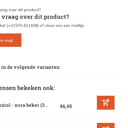
 vraag over dit product?
kel (+31570-611438) of stuur ons een mailtje.
 e-mail
 in de volgende varianten:
nsen bekeken ook:
ziol - nora beker (3...
€6,95