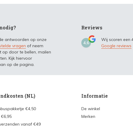
nodig?
Reviews
 de antwoorden op onze
Wij scoren een
4,6
stelde vragen
of neem
Google reviews
t op door te bellen, mailen
ten. Kijk hiervoor
an op de pagina.
ndkosten (NL)
Informatie
nbuspakketje €4,50
De winkel
 €6,95
Merken
 verzenden vanaf €49