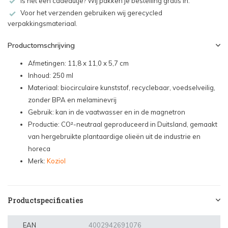
Is het een cadeautje? Wij pakken je bestelling gratis in.
Voor het verzenden gebruiken wij gerecycled
verpakkingsmateriaal.
Productomschrijving
Afmetingen: 11,8 x 11,0 x 5,7 cm
Inhoud: 250 ml
Materiaal: biocirculaire kunststof, recyclebaar, voedselveilig,
zonder BPA en melaminevrij
Gebruik: kan in de vaatwasser en in de magnetron
Productie: CO²-neutraal geproduceerd in Duitsland, gemaakt
van hergebruikte plantaardige olieën uit de industrie en
horeca
Merk:
Koziol
Productspecificaties
EAN
4002942691076