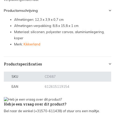
Productomschrijving
Afmetiingen: 12,3 x 3,9 x 0,7 cm
Afmetingen verpakking: 8,8 x 15,8 x 1 cm
Materiaal: siliconen, polyester canvas, aluminiumlegering,
koper
Merk:
Kikkerland
Productspecificaties
SKU
CD687
EAN
612615119154
Heb je een vraag over dit product?
Bel naar de winkel (+31570-611438) of stuur ons een mailtje.