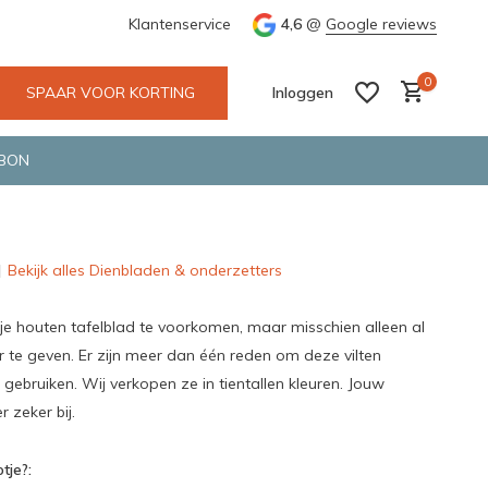
e en snelle bezorging door o.a. Fietskoerier en GLS.
Klantenservice
4,6
@
Google reviews
Wij maken
0
SPAAR VOOR KORTING
Inloggen
BON
Bekijk alles Dienbladen & onderzetters
Account aanmaken
Account aanmaken
je houten tafelblad te voorkomen, maar misschien alleen al
ur te geven. Er zijn meer dan één reden om deze vilten
 gebruiken. Wij verkopen ze in tientallen kleuren. Jouw
r zeker bij.
tje?: