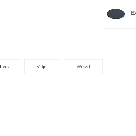
He
ters
Viltjes
Wolvilt