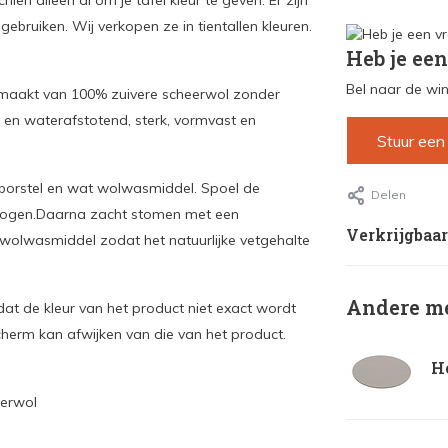
n alleen al om je tafel kleur te geven. Er zijn
ebruiken. Wij verkopen ze in tientallen kleuren.
Heb je een
Bel naar de win
gemaakt van 100% zuivere scheerwol zonder
l- en waterafstotend, sterk, vormvast en
Stuur een
b
orstel en wat wolwasmiddel.
Spoel de
Delen
rogen.
Daarna zacht stomen met een
Verkrijgbaar
 wolwasmiddel
zodat het natuurlijke vetgehalte
Andere me
 dat de kleur van het product niet exact wordt
herm kan afwijken van die van het product.
He
eerwol