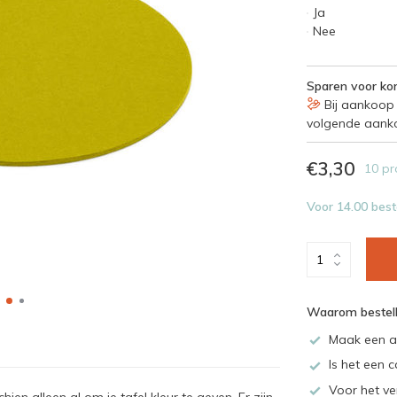
Ja
Nee
Sparen voor kor
Bij aankoop 
volgende aank
€3,30
10 pr
Voor 14.00 best
Waarom bestell
Maak een a
Is het een c
Voor het ve