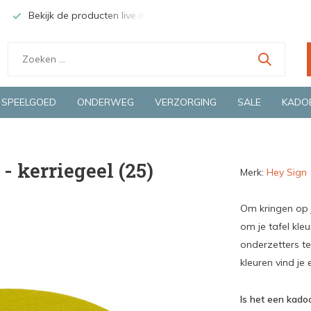
Bekijk de producten live in onze winkel in Deventer
Groen
SPEELGOED
ONDERWEG
VERZORGING
SALE
KADO
- kerriegeel (25)
Merk:
Hey Sign
Om kringen op 
om je tafel kle
onderzetters te
kleuren vind je e
Is het een kadoo