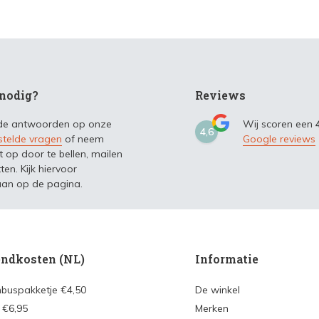
nodig?
Reviews
 de antwoorden op onze
Wij scoren een
4,6
stelde vragen
of neem
Google reviews
t op door te bellen, mailen
ten. Kijk hiervoor
an op de pagina.
ndkosten (NL)
Informatie
nbuspakketje €4,50
De winkel
 €6,95
Merken