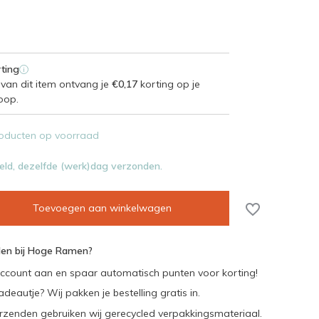
ting
i
van dit item ontvang je
€0,17
korting op je
oop.
oducten op voorraad
eld, dezelfde (werk)dag verzonden.
Toevoegen aan winkelwagen
en bij Hoge Ramen?
ccount aan en spaar automatisch punten voor korting!
adeautje? Wij pakken je bestelling gratis in.
rzenden gebruiken wij gerecycled verpakkingsmateriaal.