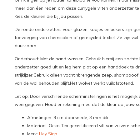
Om kringen op je houten tafelblad te voorkomen, maar misschie
meer dan één reden om deze currygele vilten onderzetter te g
Kies de kleuren die bij jou passen.
De ronde onderzetters voor glazen, kopjes en bekers zijn 
toevoeging van chemicaliën of gerecycled textiel
.
Ze zijn vui
duurzaam.
Onderhoud: Met de hand wassen.
Gebruik hierbij een zachte
onderzetter goed uit en leg hem
plat op een handdoek te d
strijkijzer.
Gebruik alleen vochtinbrengende zeep, shampoo
of
van de wol behouden blijft.
Het wolvet werkt vuilafstotend.
Let op:
Door verschillende scherminstellingen is het mogelijk
weergegeven. Houd er rekening mee dat de kleur op jouw sc
Afmetingen: 9 cm doorsnede, 3 mm dik
Materiaal: Oeko Tex gecertificeerd vilt van zuivere sch
Merk:
Hey Sign