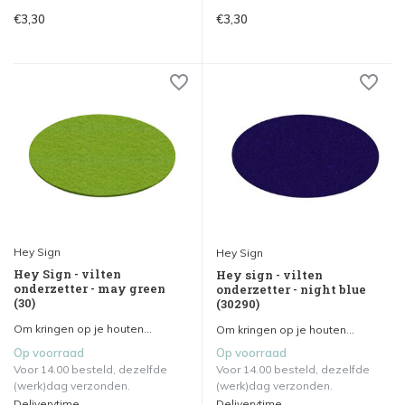
€3,30
€3,30
Hey Sign
Hey Sign
Hey Sign - vilten
Hey sign - vilten
onderzetter - may green
onderzetter - night blue
(30)
(30290)
Om kringen op je houten...
Om kringen op je houten...
Op voorraad
Op voorraad
Voor 14.00 besteld, dezelfde
Voor 14.00 besteld, dezelfde
(werk)dag verzonden.
(werk)dag verzonden.
Deliverytime
Deliverytime