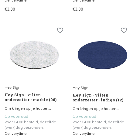
Deliverytime
Deliverytime
€3,30
€3,30
Hey Sign
Hey Sign
Hey Sign - vilten
Hey sign - vilten
onderzetter - marble (06)
onderzetter - indigo (12)
Om kringen op je houten...
Om kringen op je houten...
Op voorraad
Op voorraad
Voor 14.00 besteld, dezelfde
Voor 14.00 besteld, dezelfde
(werk)dag verzonden.
(werk)dag verzonden.
Deliverytime
Deliverytime