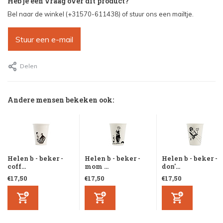
Heb je een vraag over dit product?
Bel naar de winkel (+31570-611438) of stuur ons een mailtje.
Stuur een e-mail
Delen
Andere mensen bekeken ook:
Helen b - beker -
Helen b - beker -
Helen b - beker -
coff...
mom ...
don'...
€17,50
€17,50
€17,50