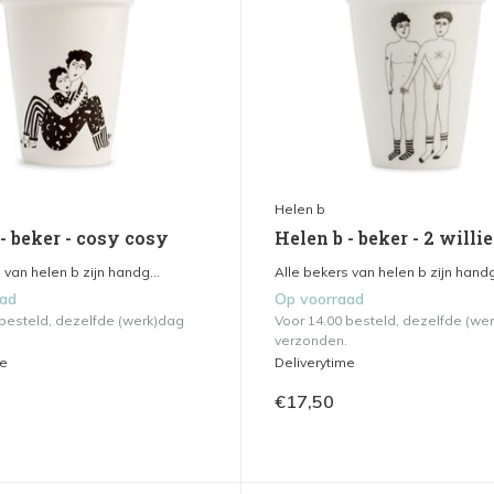
Helen b
- beker - cosy cosy
Helen b - beker - 2 willi
 van helen b zijn handg...
Alle bekers van helen b zijn handg
aad
Op voorraad
 besteld, dezelfde (werk)dag
Voor 14.00 besteld, dezelfde (we
verzonden.
me
Deliverytime
€17,50