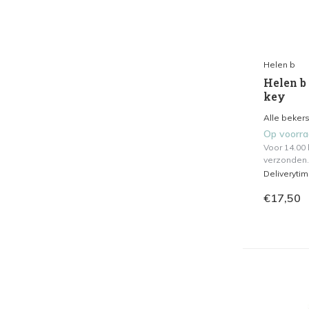
Helen b
Helen b 
key
Alle bekers
Op voorr
Voor 14.00
verzonden.
Deliveryti
€17,50