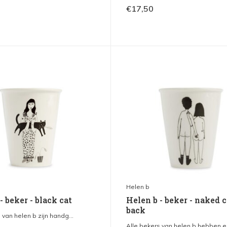
€17,50
Helen b
- beker - black cat
Helen b - beker - naked 
back
 van helen b zijn handg...
Alle bekers van helen b hebben ee