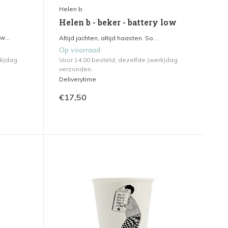
Helen b
Helen b - beker - battery low
w...
Altijd jachten, altijd haasten. So...
Op voorraad
rk)dag
Voor 14.00 besteld, dezelfde (werk)dag
verzonden.
Deliverytime
€17,50