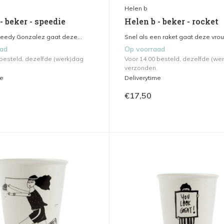
Helen b
- beker - speedie
Helen b - beker - rocket
peedy Gonzalez gaat deze...
Snel als een raket gaat deze vrou
aad
Op voorraad
 besteld, dezelfde (werk)dag
Voor 14.00 besteld, dezelfde (we
verzonden.
me
Deliverytime
€17,50