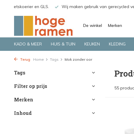
van gerecycled verpakkingsmateriaal
Bekijk de producten live 
De winkel
Merken
KADO & MEER
HUIS & TUIN
KEUKEN
KLEDING
Terug
Home
Tags
Mok zonder oor
Prod
Tags
Filter op prijs
55 produc
Merken
Inhoud