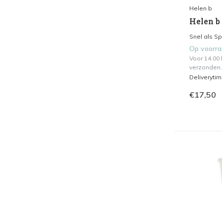
Helen b
Helen b 
Snel als S
Op voorr
Voor 14.00
verzonden.
Deliveryti
€17,50