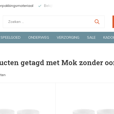
in onze winkel in Deventer
Groene en snelle bezorging door o.a.
SPEELGOED
ONDERWEG
VERZORGING
SALE
KADO
ucten getagd met Mok zonder oo
ten