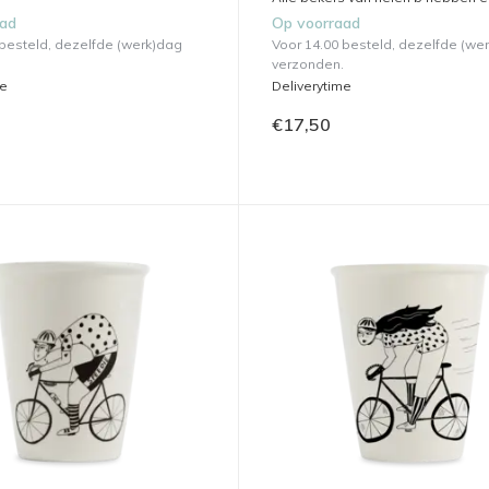
aad
Op voorraad
 besteld, dezelfde (werk)dag
Voor 14.00 besteld, dezelfde (we
verzonden.
me
Deliverytime
€17,50