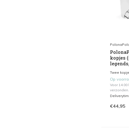
PolonaPol
PolonaP
kopjes (
legends,
Twee kopjes
Op voorr
Voor 14.00
verzonden.
Deliveryti
€44,95