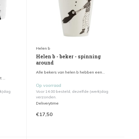
Helen b
o
Helen b - beker - spinning
around
Alle bekers van helen b hebben een...
...
Op voorraad
rk)dag
Voor 14.00 besteld, dezelfde (werk)dag
verzonden.
Deliverytime
€17,50