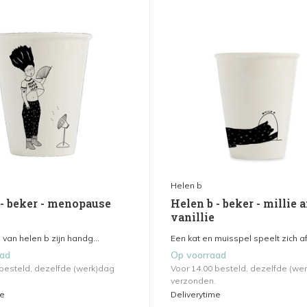
Helen b
 - beker - menopause
Helen b - beker - millie 
vanillie
 van helen b zijn handg...
Een kat en muisspel speelt zich af.
aad
Op voorraad
 besteld, dezelfde (werk)dag
Voor 14.00 besteld, dezelfde (we
verzonden.
me
Deliverytime