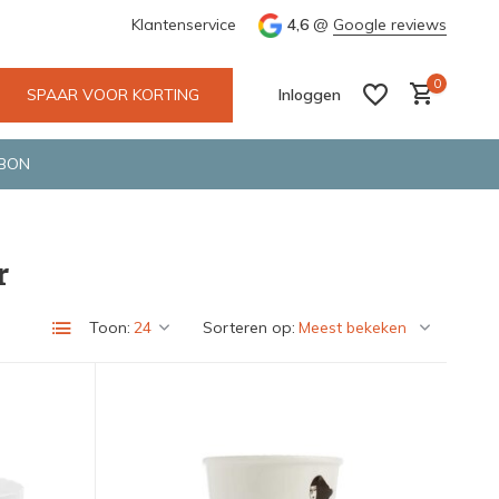
 Fietskoerier en GLS.
Klantenservice
4,6
@
Google reviews
0
SPAAR VOOR KORTING
Inloggen
BON
r
Account aanmaken
Account aanmaken
Toon:
Sorteren op: