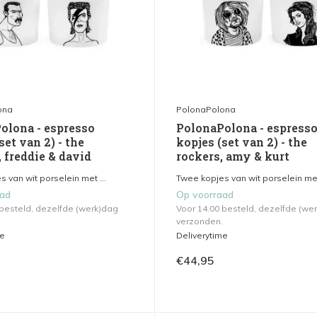
ona
PolonaPolona
olona - espresso
PolonaPolona - espress
set van 2) - the
kopjes (set van 2) - the
 freddie & david
rockers, amy & kurt
 van wit porselein met ...
Twee kopjes van wit porselein met 
aad
Op voorraad
 besteld, dezelfde (werk)dag
Voor 14.00 besteld, dezelfde (we
verzonden.
me
Deliverytime
€44,95