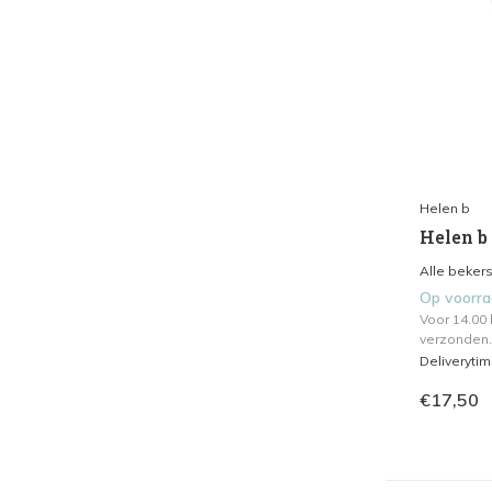
Helen b
Helen b 
Alle bekers
Op voorr
Voor 14.00
verzonden.
Deliveryti
€17,50