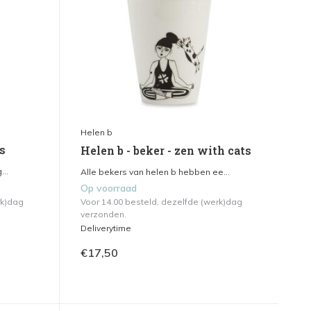
Helen b
es
Helen b - beker - zen with cats
...
Alle bekers van helen b hebben ee...
Op voorraad
rk)dag
Voor 14.00 besteld, dezelfde (werk)dag
verzonden.
Deliverytime
€17,50