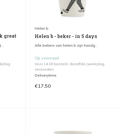
Helen b
k great
Helen b - beker - in 5 days
...
Alle bekers van helen b zijn handg...
Op voorraad
rk)dag
Voor 14.00 besteld, dezelfde (werk)dag
verzonden.
Deliverytime
€17,50