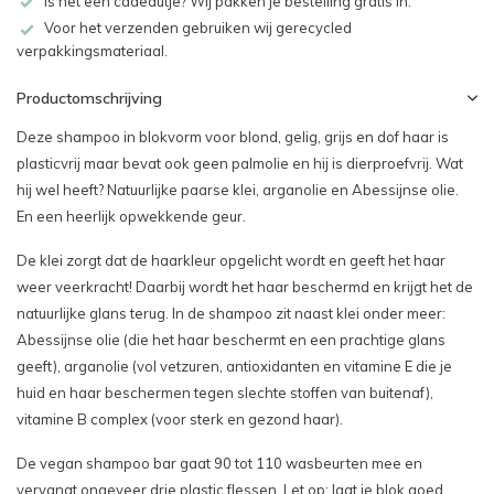
Is het een cadeautje? Wij pakken je bestelling gratis in.
Voor het verzenden gebruiken wij gerecycled
verpakkingsmateriaal.
Productomschrijving
Deze shampoo in blokvorm voor blond, gelig, grijs en dof haar is
plasticvrij maar bevat ook geen palmolie en hij is dierproefvrij. Wat
hij wel heeft? Natuurlijke paarse klei, arganolie en Abessijnse olie.
En een heerlijk opwekkende geur.
De klei zorgt dat de haarkleur opgelicht wordt en geeft het haar
weer veerkracht! Daarbij wordt het haar beschermd en krijgt het de
natuurlijke glans terug. In de shampoo zit naast klei onder meer:
Abessijnse olie (die het haar beschermt en een prachtige glans
geeft), arganolie (vol vetzuren, antioxidanten en vitamine E die je
huid en haar beschermen tegen slechte stoffen van buitenaf),
vitamine B complex (voor sterk en gezond haar).
De vegan shampoo bar gaat 90 tot 110 wasbeurten mee en
vervangt ongeveer drie plastic flessen. Let op: laat je blok goed